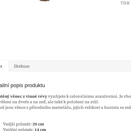
TISK
is
Diskuze
ailní popis produktu
těný věnec z vinné révy
využijete k celoročnímu aranžování. Je vh
věšení na dveře a na zeď, ale také k položení na stůl.
kož jsou věnce z přírodního materiálu, jejich velikost a hustota se m
.
Vnější průměr:
20 cm
Vnitřní průměr:
14 cm