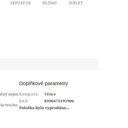
ZEPTAT SE
HLÍDAT
SDÍLET
Doplňkové parametry
odný nejen
Kategorie
:
Věnce
EAN
:
8596475191906
ůže trochu
Položka byla vyprodána…