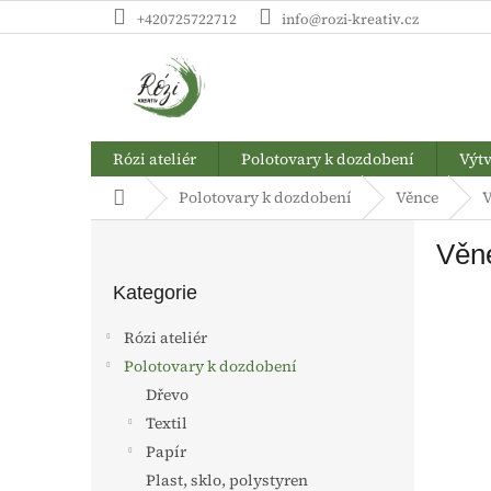
Přejít
+420725722712
info@rozi-kreativ.cz
na
obsah
Rózi ateliér
Polotovary k dozdobení
Výtv
Domů
Polotovary k dozdobení
Věnce
V
P
Věne
o
Přeskočit
s
kategorie
Kategorie
t
r
Rózi ateliér
a
Polotovary k dozdobení
n
Dřevo
n
í
Textil
p
Papír
a
Plast, sklo, polystyren