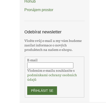
Hohub
Pronájem prostor
Odebírat newsletter
Vložte svůj e-mail a my vám budeme
zasílat informace o nových
produktech na našem e-shopu.
E-mail
Vložením e-mailu souhlasíte s
podmínkami ochrany osobních
údajů
PŘIHLÁSIT SE
Z