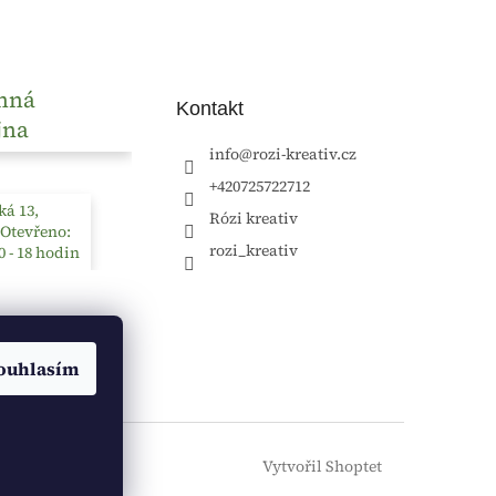
nná
Kontakt
jna
info
@
rozi-kreativ.cz
+420725722712
á 13,
Rózi kreativ
 Otevřeno:
rozi_kreativ
0 - 18 hodin
ouhlasím
Vytvořil Shoptet