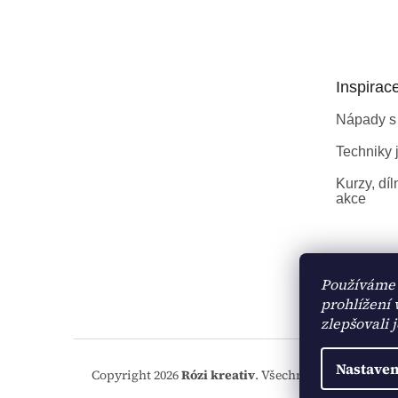
á
p
a
t
Inspirac
í
Nápady s
Techniky j
Kurzy, díl
akce
Používáme 
prohlížení
zlepšovali 
Nastaven
Copyright 2026
Rózi kreativ
. Všechna práva vyhraze