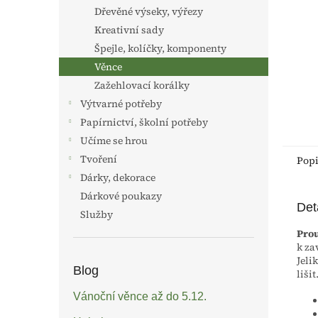
n
Dřevěné výseky, výřezy
e
Kreativní sady
l
Špejle, kolíčky, komponenty
Věnce
Zažehlovací korálky
Výtvarné potřeby
Papírnictví, školní potřeby
Učíme se hrou
Tvoření
Pop
Dárky, dekorace
Dárkové poukazy
Det
Služby
Prou
k za
Jeli
Blog
lišit
Vánoční věnce až do 5.12.