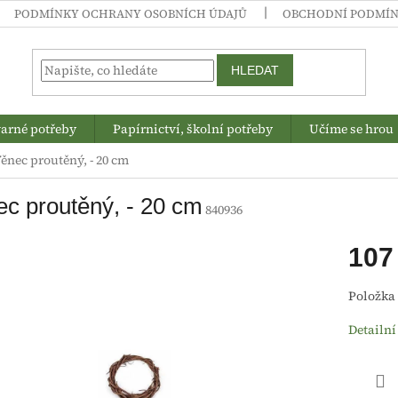
PODMÍNKY OCHRANY OSOBNÍCH ÚDAJŮ
OBCHODNÍ PODMÍ
HLEDAT
arné potřeby
Papírnictví, školní potřeby
Učíme se hrou
ěnec proutěný, - 20 cm
c proutěný, - 20 cm
840936
107
Měrná
Položka
cena:
Detailní