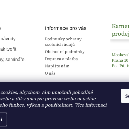
Kame
e
Informace pro vás
prode
Podmínky ochrany
 návody
osobních údajů
ak tvořit
Obchodní podmínky
Moskevsk
Doprava a platba
ny, semináře,
Praha 10
Po - Pá, 1
Napište nám
O nás
cookies, abychom Vám umožnili pohodlné
S
 webu a díky analýze provozu webu neustále
jeho funkce, výkon a použitelnost.
Více informací
í
na.