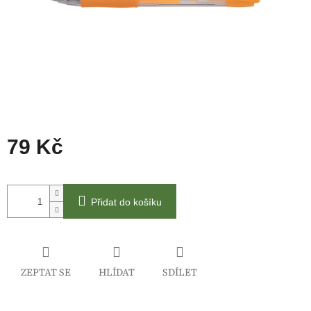
79 Kč
Měrná
cena:
Přidat do košíku
ZEPTAT SE
HLÍDAT
SDÍLET