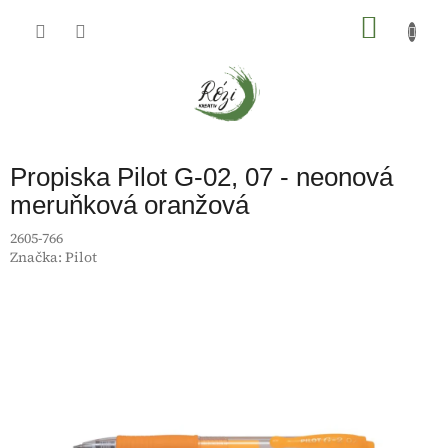
Přejít
na
NÁKU
obsah
KOŠÍK
Propiska Pilot G-02, 07 - neonová
meruňková oranžová
2605-766
Značka:
Pilot