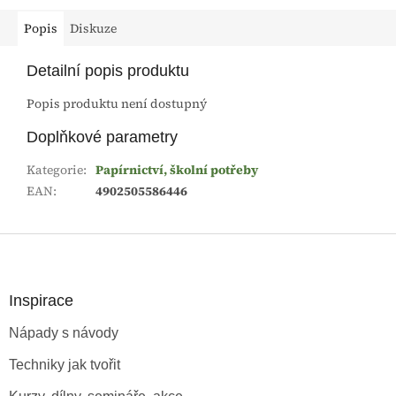
Popis
Diskuze
Detailní popis produktu
Popis produktu není dostupný
Doplňkové parametry
Kategorie
:
Papírnictví, školní potřeby
EAN
:
4902505586446
Z
á
p
a
Inspirace
t
Nápady s návody
í
Techniky jak tvořit