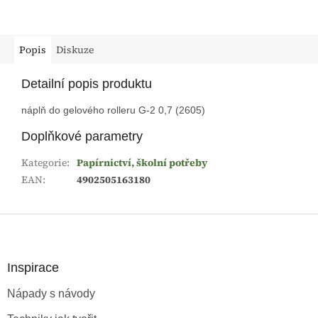
Popis
Diskuze
Detailní popis produktu
náplň do gelového rolleru G-2 0,7 (2605)
Doplňkové parametry
Kategorie
:
Papírnictví, školní potřeby
EAN
:
4902505163180
Z
á
p
a
Inspirace
t
Nápady s návody
í