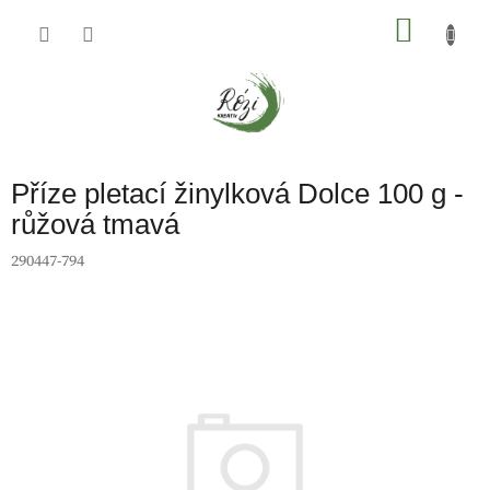
Přejít
na
NÁKU
obsah
KOŠÍK
Příze pletací žinylková Dolce 100 g -
růžová tmavá
290447-794