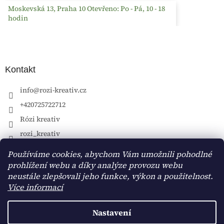
Moskevská 13, Praha 10 Otevřeno: Po - Pá, 10 - 18
hodin
Kontakt
info
@
rozi-kreativ.cz
+420725722712
Rózi kreativ
rozi_kreativ
Používáme cookies, abychom Vám umožnili pohodlné
prohlížení webu a díky analýze provozu webu
neustále zlepšovali jeho funkce, výkon a použitelnost.
Více informací
Nastavení
Vytvořil Shoptet