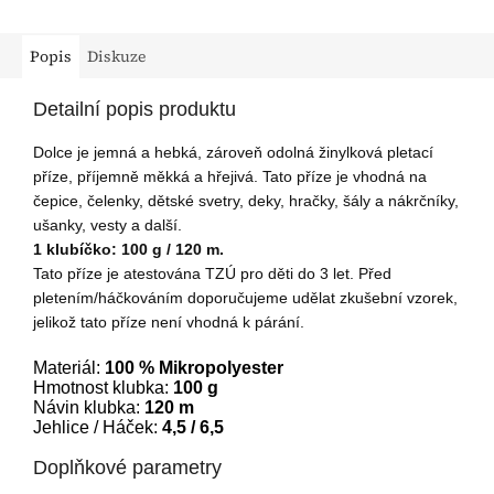
Popis
Diskuze
Detailní popis produktu
Dolce je jemná a hebká, zároveň odolná žinylková pletací
příze, příjemně měkká a hřejivá. Tato příze je vhodná na
čepice, čelenky, dětské svetry, deky, hračky, šály a nákrčníky,
ušanky, vesty a další.
1 klubíčko: 100 g / 120 m.
Tato příze je atestována TZÚ pro děti do 3 let. Před
pletením/háčkováním doporučujeme udělat zkušební vzorek,
jelikož tato příze není vhodná k párání.
Materiál:
100 % Mikropolyester
Hmotnost klubka:
100 g
Návin klubka:
120 m
Jehlice / Háček:
4,5 / 6,5
Doplňkové parametry