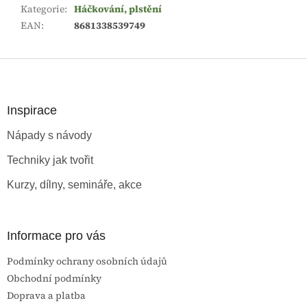
Kategorie
:
Háčkování, plstění
EAN
:
8681338539749
Z
á
p
a
Inspirace
t
Nápady s návody
í
Techniky jak tvořit
Kurzy, dílny, semináře, akce
Informace pro vás
Podmínky ochrany osobních údajů
Obchodní podmínky
Doprava a platba