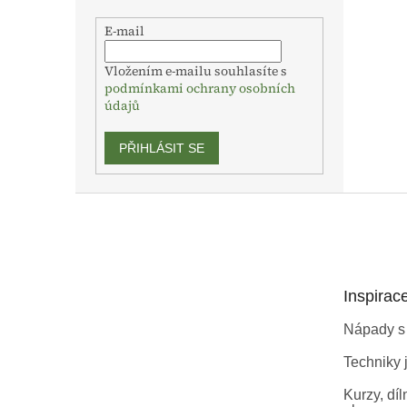
E-mail
Vložením e-mailu souhlasíte s
podmínkami ochrany osobních
údajů
PŘIHLÁSIT SE
Z
á
p
a
t
Inspirac
í
Nápady s
Techniky j
Kurzy, díl