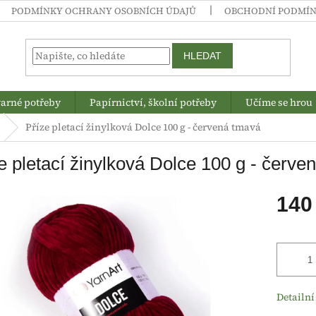
PODMÍNKY OCHRANY OSOBNÍCH ÚDAJŮ
OBCHODNÍ PODMÍ
HLEDAT
arné potřeby
Papírnictví, školní potřeby
Učíme se hrou
Příze pletací žinylková Dolce 100 g - červená tmavá
e pletací žinylková Dolce 100 g - červe
140
Měrná
cena:
Detailní