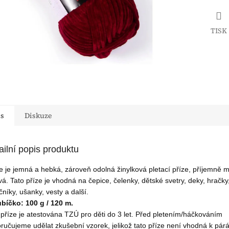
TISK
is
Diskuze
ailní popis produktu
e je jemná a hebká, zároveň odolná žinylková pletací příze, příjemně 
ivá. Tato příze je vhodná na čepice, čelenky, dětské svetry, deky, hračky
čníky, ušanky, vesty a další.
ubíčko: 100 g / 120 m.
 příze je atestována TZÚ pro děti do 3 let. Před pletením/háčkováním
ručujeme udělat zkušební vzorek, jelikož tato příze není vhodná k párá