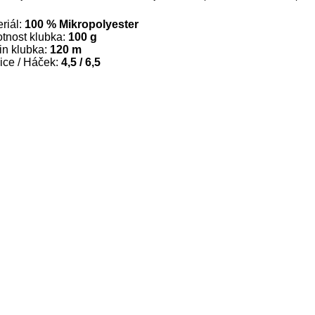
riál:
100 % Mikropolyester
tnost klubka:
100 g
in klubka:
120 m
ice / Háček:
4,5 / 6,5