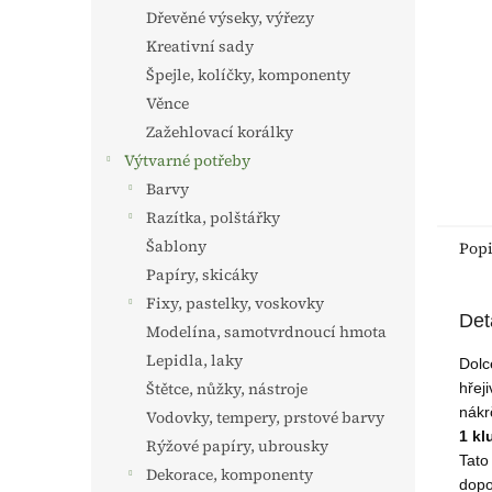
n
Dřevěné výseky, výřezy
e
Kreativní sady
l
Špejle, kolíčky, komponenty
Věnce
Zažehlovací korálky
Výtvarné potřeby
Barvy
Razítka, polštářky
Šablony
Pop
Papíry, skicáky
Fixy, pastelky, voskovky
Det
Modelína, samotvrdnoucí hmota
Lepidla, laky
Dolc
Štětce, nůžky, nástroje
hřej
nákr
Vodovky, tempery, prstové barvy
1 kl
Rýžové papíry, ubrousky
Tato
Dekorace, komponenty
dopo