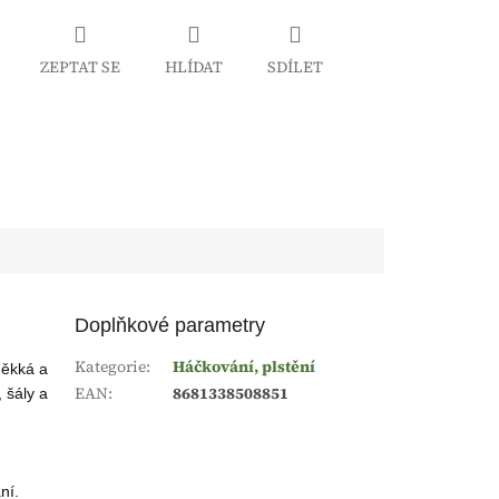
ZEPTAT SE
HLÍDAT
SDÍLET
Doplňkové parametry
Kategorie
:
Háčkování, plstění
měkká a
EAN
:
8681338508851
, šály a
ní.