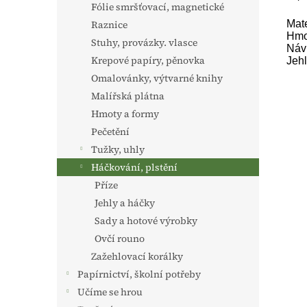
Fólie smršťovací, magnetické
Mate
Raznice
Hmo
Stuhy, provázky. vlasce
Náv
Krepové papíry, pěnovka
Jehl
Omalovánky, výtvarné knihy
Malířská plátna
Hmoty a formy
Pečetění
Tužky, uhly
Háčkování, plstění
Příze
Jehly a háčky
Sady a hotové výrobky
Ovčí rouno
Zažehlovací korálky
Papírnictví, školní potřeby
Učíme se hrou