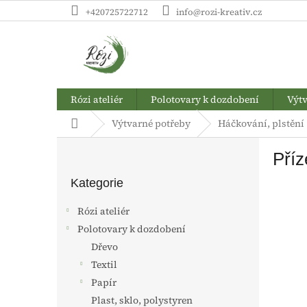
Přejít
+420725722712
info@rozi-kreativ.cz
na
obsah
Rózi ateliér
Polotovary k dozdobení
Výtv
Domů
Výtvarné potřeby
Háčkování, plstění
P
Příz
o
Přeskočit
s
kategorie
Kategorie
t
r
Rózi ateliér
a
Polotovary k dozdobení
n
Dřevo
n
í
Textil
p
Papír
a
Plast, sklo, polystyren