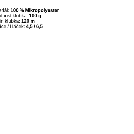
riál:
100 % Mikropolyester
tnost klubka:
100 g
in klubka:
120 m
ice / Háček:
4,5 / 6,5