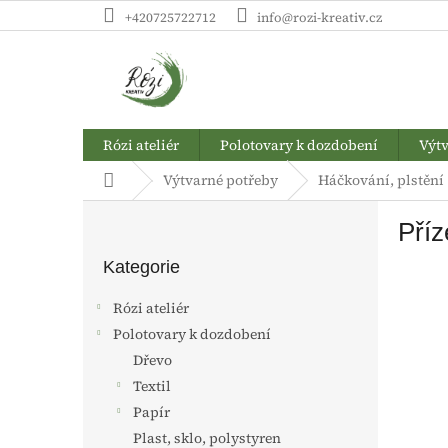
Přejít
+420725722712
info@rozi-kreativ.cz
na
obsah
Rózi ateliér
Polotovary k dozdobení
Výtv
Domů
Výtvarné potřeby
Háčkování, plstění
P
Příz
o
Přeskočit
s
kategorie
Kategorie
t
r
Rózi ateliér
a
Polotovary k dozdobení
n
Dřevo
n
í
Textil
p
Papír
a
Plast, sklo, polystyren