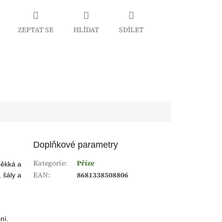
ZEPTAT SE
HLÍDAT
SDÍLET
Doplňkové parametry
Kategorie
:
Příze
měkká a
EAN
:
8681338508806
, šály a
ní.