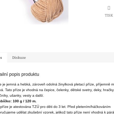
TISK
is
Diskuze
ailní popis produktu
e je jemná a hebká, zároveň odolná žinylková pletací příze, příjemně 
ivá. Tato příze je vhodná na čepice, čelenky, dětské svetry, deky, hračky
čníky, ušanky, vesty a další.
ubíčko: 100 g / 120 m.
 příze je atestována TZÚ pro děti do 3 let. Před pletením/háčkováním
ručujeme udělat zkušební vzorek, jelikož tato příze není vhodná k párá