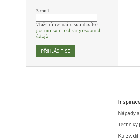
E-mail
Vložením e-mailu souhlasíte s
podmínkami ochrany osobních
údajů
PŘIHLÁSIT SE
Z
á
p
a
t
Inspirac
í
Nápady s
Techniky j
Kurzy, díl