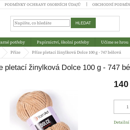
PODMÍNKY OCHRANY OSOBNÍCH ÚDAJŮ
OBCHODNÍ PODMÍ
HLEDAT
arné potřeby
Papírnictví, školní potřeby
Učíme se hrou
Příze
Příze pletací žinylková Dolce 100 g - 747 béžová
e pletací žinylková Dolce 100 g - 747 b
140
Měrná
cena:
Detailní