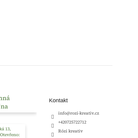
nná
Kontakt
jna
info
@
rozi-kreativ.cz
+420725722712
á 13,
Rózi kreativ
 Otevřeno: