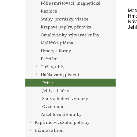
Fólie smršťovací, magnetické
Mate
Raznice
Hmo
Stuhy, provázky. vlasce
Náv
Krepové papíry, pěnovka
Jehl
Omalovánky, výtvarné knihy
Malířská plátna
Hmoty a formy
Pečetění
Tužky, uhly
Háčkování, plstění
Příze
Jehly a háčky
Sady a hotové výrobky
Ovčí rouno
Zažehlovací korálky
Papírnictví, školní potřeby
Učíme se hrou