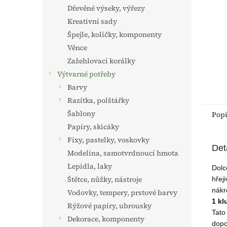
n
Dřevěné výseky, výřezy
e
Kreativní sady
l
Špejle, kolíčky, komponenty
Věnce
Zažehlovací korálky
Výtvarné potřeby
Barvy
Razítka, polštářky
Šablony
Pop
Papíry, skicáky
Fixy, pastelky, voskovky
Det
Modelína, samotvrdnoucí hmota
Lepidla, laky
Dolc
Štětce, nůžky, nástroje
hřej
nákr
Vodovky, tempery, prstové barvy
1 kl
Rýžové papíry, ubrousky
Tato
Dekorace, komponenty
dopo