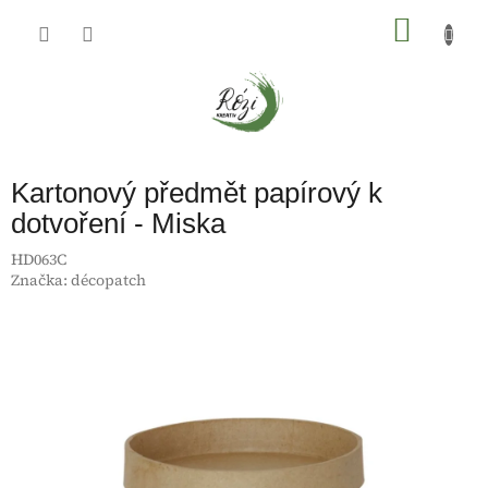
Přejít
na
NÁKU
obsah
KOŠÍK
Kartonový předmět papírový k
dotvoření - Miska
HD063C
Značka:
décopatch