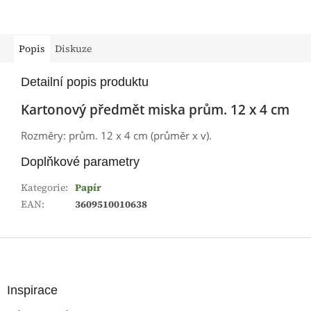
Popis
Diskuze
Detailní popis produktu
Kartonový předmět miska prům. 12 x 4 cm
Rozměry: prům. 12 x 4 cm (průměr x v).
Doplňkové parametry
Kategorie
:
Papír
EAN
:
3609510010638
Z
á
p
a
Inspirace
t