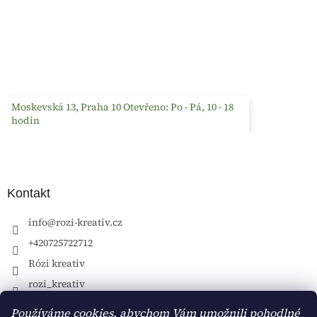
Moskevská 13, Praha 10 Otevřeno: Po - Pá, 10 - 18
hodin
Kontakt
info
@
rozi-kreativ.cz
+420725722712
Rózi kreativ
rozi_kreativ
Používáme cookies, abychom Vám umožnili pohodlné