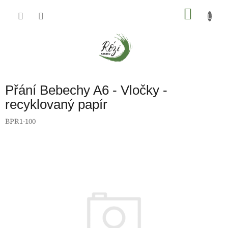
Přejít
na
NÁKU
obsah
KOŠÍK
Přání Bebechy A6 - Vločky -
recyklovaný papír
BPR1-100