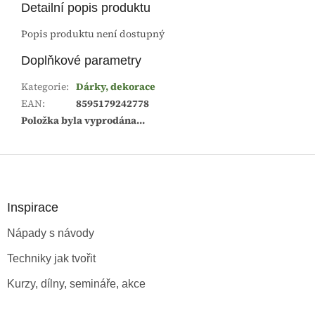
Detailní popis produktu
Popis produktu není dostupný
Doplňkové parametry
Kategorie
:
Dárky, dekorace
EAN
:
8595179242778
Položka byla vyprodána…
Z
á
p
a
Inspirace
t
Nápady s návody
í
Techniky jak tvořit
Kurzy, dílny, semináře, akce