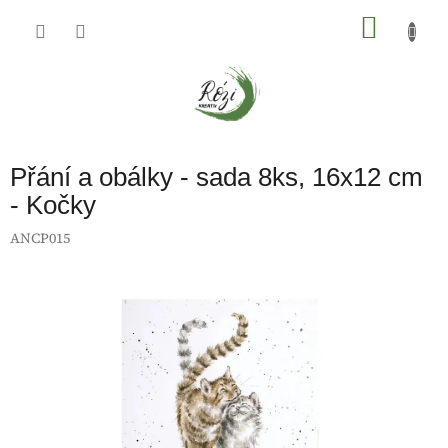
Přejít
na
NÁKU
obsah
KOŠÍK
Přání a obálky - sada 8ks, 16x12 cm
- Kočky
ANCP015