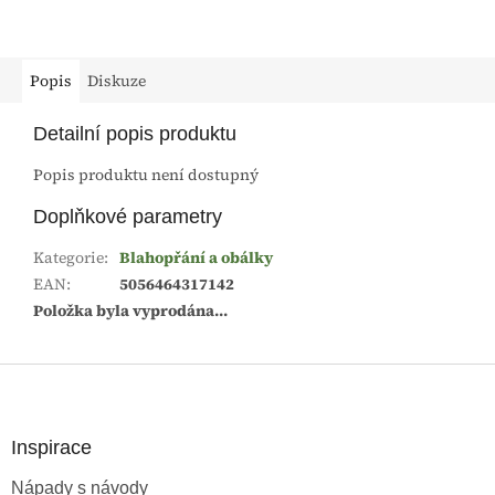
Popis
Diskuze
Detailní popis produktu
Popis produktu není dostupný
Doplňkové parametry
Kategorie
:
Blahopřání a obálky
EAN
:
5056464317142
Položka byla vyprodána…
Z
á
p
a
Inspirace
t
Nápady s návody