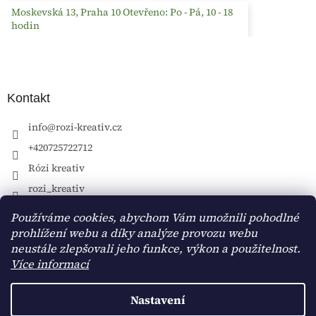
Moskevská 13, Praha 10 Otevřeno: Po - Pá, 10 - 18
hodin
Kontakt
info
@
rozi-kreativ.cz
+420725722712
Rózi kreativ
rozi_kreativ
Používáme cookies, abychom Vám umožnili pohodlné
prohlížení webu a díky analýze provozu webu
neustále zlepšovali jeho funkce, výkon a použitelnost.
Více informací
Nastavení
Vytvořil Shoptet