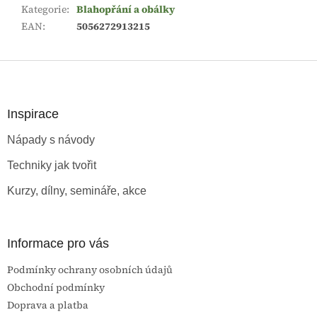
Kategorie
:
Blahopřání a obálky
EAN
:
5056272913215
Z
á
p
a
Inspirace
t
Nápady s návody
í
Techniky jak tvořit
Kurzy, dílny, semináře, akce
Informace pro vás
Podmínky ochrany osobních údajů
Obchodní podmínky
Doprava a platba