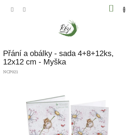
Přejít
na
NÁKU
obsah
KOŠÍK
Přání a obálky - sada 4+8+12ks,
12x12 cm - Myška
NCP021