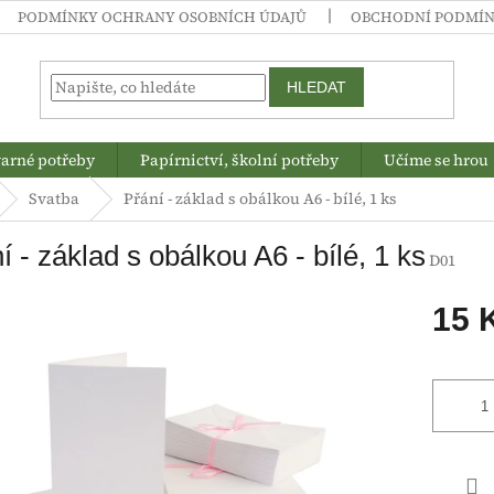
PODMÍNKY OCHRANY OSOBNÍCH ÚDAJŮ
OBCHODNÍ PODMÍ
HLEDAT
arné potřeby
Papírnictví, školní potřeby
Učíme se hrou
Svatba
Přání - základ s obálkou A6 - bílé, 1 ks
í - základ s obálkou A6 - bílé, 1 ks
D01
15 
Měrná
cena: