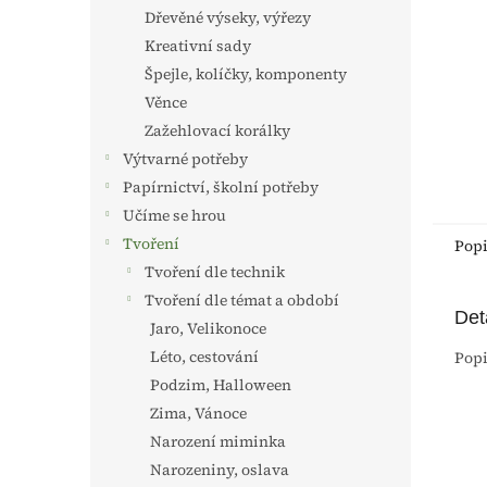
n
Dřevěné výseky, výřezy
e
Kreativní sady
l
Špejle, kolíčky, komponenty
Věnce
Zažehlovací korálky
Výtvarné potřeby
Papírnictví, školní potřeby
Učíme se hrou
Tvoření
Pop
Tvoření dle technik
Tvoření dle témat a období
Det
Jaro, Velikonoce
Léto, cestování
Popi
Podzim, Halloween
Zima, Vánoce
Narození miminka
Narozeniny, oslava