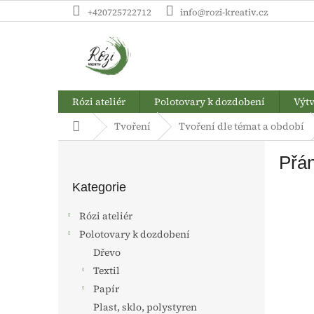
Přejít
+420725722712
info@rozi-kreativ.cz
na
obsah
Rózi ateliér
Polotovary k dozdobení
Výtv
Domů
Tvoření
Tvoření dle témat a období
P
Přán
o
Přeskočit
s
kategorie
Kategorie
t
r
Rózi ateliér
a
Polotovary k dozdobení
n
Dřevo
n
í
Textil
p
Papír
a
Plast, sklo, polystyren