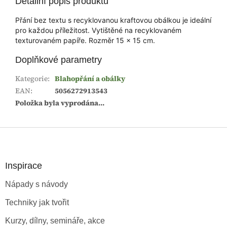
Detailní popis produktu
Přání bez textu s recyklovanou kraftovou obálkou je ideální
pro každou příležitost. Vytištěné na recyklovaném
texturovaném papíře. Rozměr 15 x 15 cm.
Doplňkové parametry
Kategorie
:
Blahopřání a obálky
EAN
:
5056272913543
Položka byla vyprodána…
Z
á
p
a
Inspirace
t
Nápady s návody
í
Techniky jak tvořit
Kurzy, dílny, semináře, akce