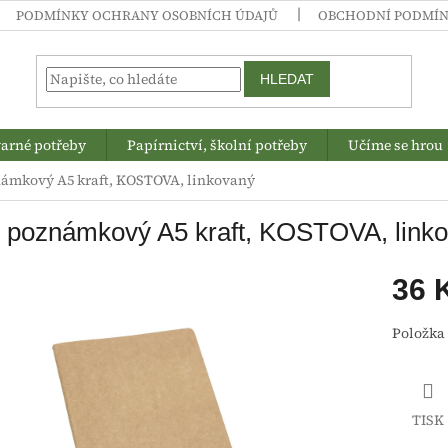
PODMÍNKY OCHRANY OSOBNÍCH ÚDAJŮ
OBCHODNÍ PODMÍ
HLEDAT
arné potřeby
Papírnictví, školní potřeby
Učíme se hrou
námkový A5 kraft, KOSTOVA, linkovaný
k poznámkový A5 kraft, KOSTOVA, link
36 
Měrná
Položka
cena:
TISK