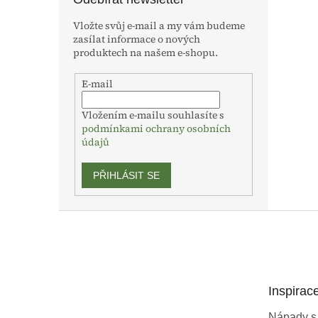
Vložte svůj e-mail a my vám budeme
zasílat informace o nových
produktech na našem e-shopu.
E-mail
Vložením e-mailu souhlasíte s
podmínkami ochrany osobních
údajů
PŘIHLÁSIT SE
Z
á
p
a
t
Inspirac
í
Nápady s