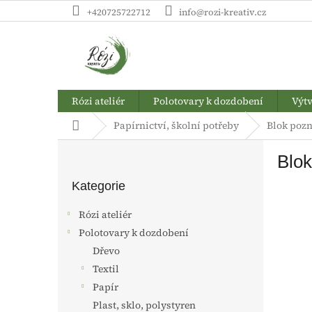
Přejít
+420725722712
info@rozi-kreativ.cz
na
obsah
Rózi ateliér
Polotovary k dozdobení
Výtv
Domů
Papírnictví, školní potřeby
Blok poz
P
Blo
o
Přeskočit
s
kategorie
Kategorie
t
r
Rózi ateliér
a
Polotovary k dozdobení
n
Dřevo
n
í
Textil
p
Papír
a
Plast, sklo, polystyren