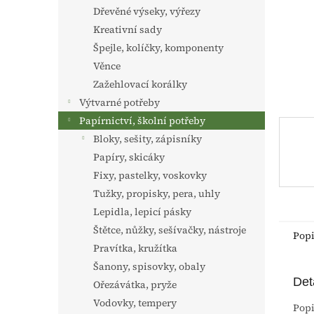
n
Dřevěné výseky, výřezy
e
Kreativní sady
l
Špejle, kolíčky, komponenty
Věnce
Zažehlovací korálky
Výtvarné potřeby
Papírnictví, školní potřeby
Bloky, sešity, zápisníky
Papíry, skicáky
Fixy, pastelky, voskovky
Tužky, propisky, pera, uhly
Lepidla, lepicí pásky
Štětce, nůžky, sešívačky, nástroje
Pop
Pravítka, kružítka
Šanony, spisovky, obaly
Det
Ořezávátka, pryže
Vodovky, tempery
Popi