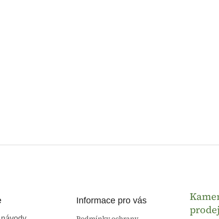
Kame
e
Informace pro vás
prode
Podmínky ochrany
 návody