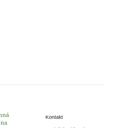
nná
Kontakt
jna