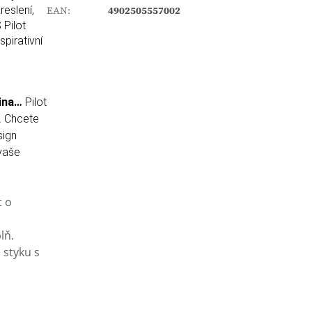
reslení,
EAN
:
4902505557002
 Pilot
pirativní
nina…
Pilot
. Chcete
sign
 vaše
t o
lň.
 styku s