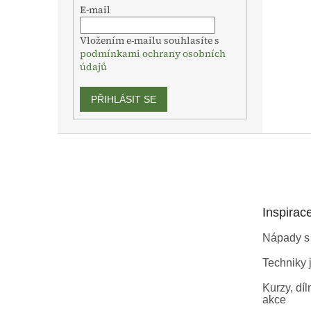
E-mail
Vložením e-mailu souhlasíte s
podmínkami ochrany osobních
údajů
PŘIHLÁSIT SE
Z
á
p
a
t
Inspirac
í
Nápady s
Techniky j
Kurzy, díl
akce