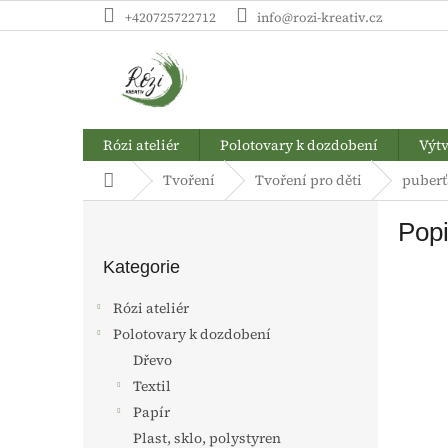
Přejít
+420725722712
info@rozi-kreativ.cz
na
obsah
Rózi ateliér
Polotovary k dozdobení
Výtv
Domů
Tvoření
Tvoření pro děti
puberť
P
Popi
o
Přeskočit
s
kategorie
Kategorie
t
r
Rózi ateliér
a
Polotovary k dozdobení
n
Dřevo
n
í
Textil
p
Papír
a
Plast, sklo, polystyren