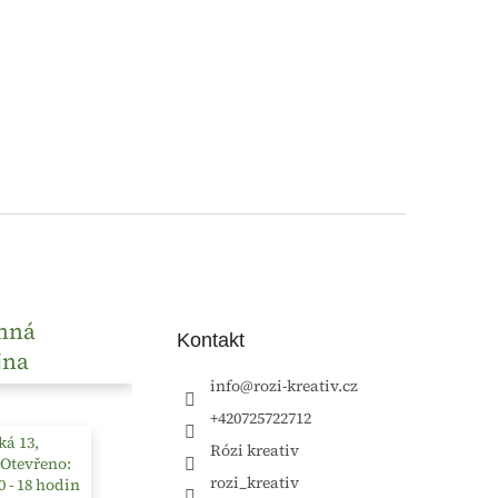
nná
Kontakt
jna
info
@
rozi-kreativ.cz
+420725722712
á 13,
Rózi kreativ
 Otevřeno:
rozi_kreativ
0 - 18 hodin