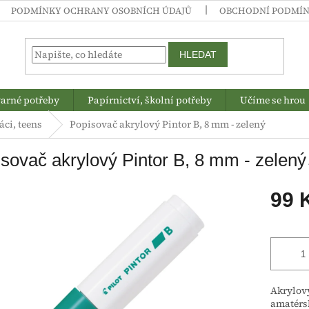
PODMÍNKY OCHRANY OSOBNÍCH ÚDAJŮ
OBCHODNÍ PODMÍ
HLEDAT
arné potřeby
Papírnictví, školní potřeby
Učíme se hrou
áci, teens
Popisovač akrylový Pintor B, 8 mm - zelený
sovač akrylový Pintor B, 8 mm - zelený
99 
Měrná
cena:
Akrylový
amatérsk