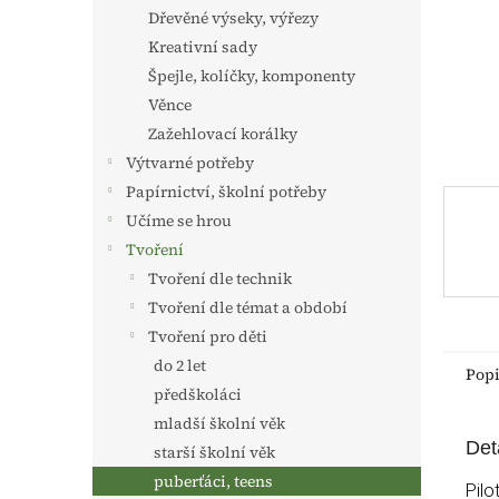
n
Dřevěné výseky, výřezy
e
Kreativní sady
l
Špejle, kolíčky, komponenty
Věnce
Zažehlovací korálky
Výtvarné potřeby
Papírnictví, školní potřeby
Učíme se hrou
Tvoření
Tvoření dle technik
Tvoření dle témat a období
Tvoření pro děti
do 2 let
Pop
předškoláci
mladší školní věk
Det
starší školní věk
puberťáci, teens
Pilo