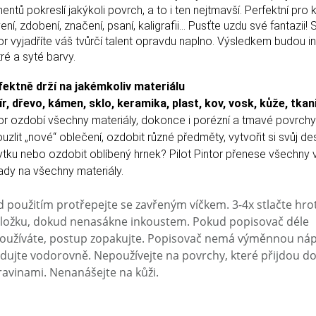
entů pokreslí jakýkoli povrch, a to i ten nejtmavší. Perfektní pro k
ení, zdobení, značení, psaní, kaligrafii… Pusťte uzdu své fantazii! S
or vyjadříte váš tvůrčí talent opravdu naplno. Výsledkem budou ins
ré a syté barvy.
fektně drží na jakémkoliv materiálu
r, dřevo, kámen, sklo, keramika, plast, kov, vosk, kůže, tka
or ozdobí všechny materiály, dokonce i porézní a tmavé povrchy
uzlit „nové“ oblečení, ozdobit různé předměty, vytvořit si svůj de
tku nebo ozdobit oblíbený hrnek? Pilot Pintor přenese všechny
dy na všechny materiály.
d použitím protřepejte se zavřeným víčkem. 3-4x stlačte hro
ložku, dokud nenasákne inkoustem. Pokud popisovač déle
oužíváte, postup zopakujte. Popisovač nemá výměnnou náp
adujte vodorovně. Nepoužívejte na povrchy, které přijdou do
ravinami. Nenanášejte na kůži.