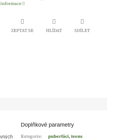
 informace
ZEPTAT SE
HLÍDAT
SDÍLET
Doplňkové parametry
Kategorie
:
puberťáci, teens
evných