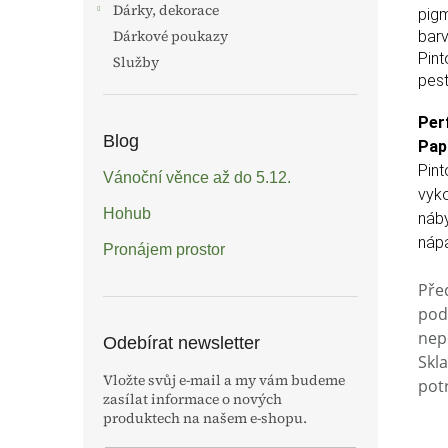
Dárky, dekorace
pigm
Dárkové poukazy
barv
Pint
Služby
pest
Per
Blog
Papí
Pint
Vánoční věnce až do 5.12.
vyko
Hohub
náby
nápa
Pronájem prostor
Pře
pod
nep
Odebírat newsletter
Skl
Vložte svůj e-mail a my vám budeme
pot
zasílat informace o nových
produktech na našem e-shopu.