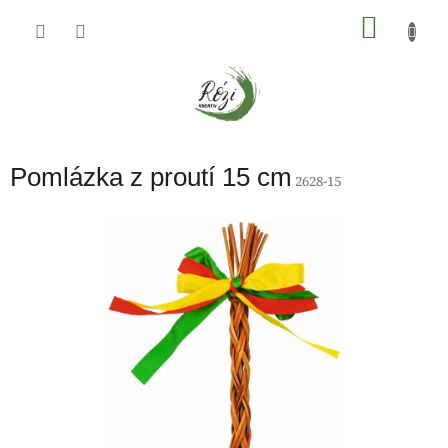
Přejít
na
NÁKU
obsah
KOŠÍK
Pomlázka z proutí 15 cm
2628-15