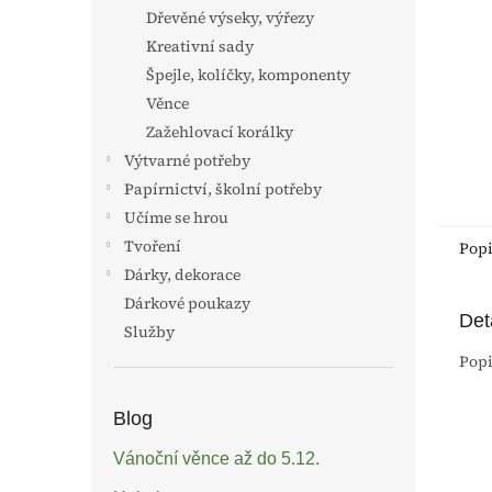
n
Dřevěné výseky, výřezy
e
Kreativní sady
l
Špejle, kolíčky, komponenty
Věnce
Zažehlovací korálky
Výtvarné potřeby
Papírnictví, školní potřeby
Učíme se hrou
Tvoření
Pop
Dárky, dekorace
Dárkové poukazy
Det
Služby
Popi
Blog
Vánoční věnce až do 5.12.