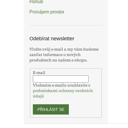
Hohub
Pronájem prostor
Odebírat newsletter
Vložte svůj e-mail a my vám budeme
zasílat informace o nových
produktech na našem e-shopu.
E-mail
Vložením e-mailu souhlasíte s
podmínkami ochrany osobních
údajů
PŘIHLÁSIT SE
Z