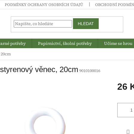
PODMÍNKY OCHRANY OSOBNÍCH ÚDAJŮ
OBCHODNÍ PODMÍ
HLEDAT
arné potřeby
Papírnictví, školní potřeby
Učíme se hrou
, 20cm
styrenový věnec, 20cm
9010100016
26 
Měrná
cena: