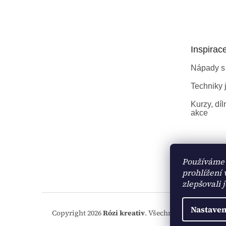
á
p
a
t
Inspirac
í
Nápady s
Techniky j
Kurzy, díl
akce
Používáme 
prohlížení
zlepšovali 
Nastaven
Copyright 2026
Rózi kreativ
. Všechna práva vyhraze