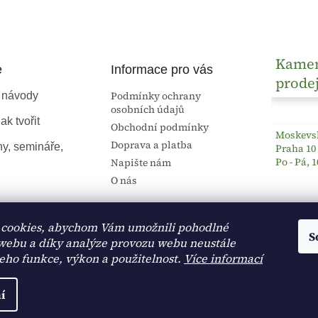
Kame
e
Informace pro vás
prode
Podmínky ochrany
 návody
osobních údajů
ak tvořit
Obchodní podmínky
Moskevsk
Doprava a platba
ny, semináře,
Praha 10
Po - Pá, 1
Napište nám
O nás
cookies, abychom Vám umožnili pohodlné
S
 webu a díky analýze provozu webu neustále
jeho funkce, výkon a použitelnost.
Více informací
í
na.