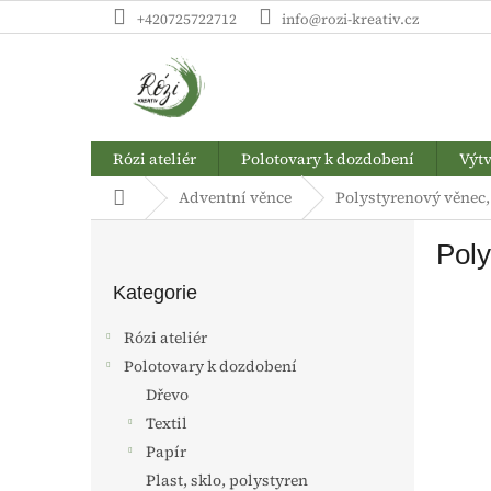
Přejít
+420725722712
info@rozi-kreativ.cz
na
obsah
Rózi ateliér
Polotovary k dozdobení
Výtv
Domů
Adventní věnce
Polystyrenový věnec
P
Poly
o
Přeskočit
s
kategorie
Kategorie
t
r
Rózi ateliér
a
Polotovary k dozdobení
n
Dřevo
n
í
Textil
p
Papír
a
Plast, sklo, polystyren