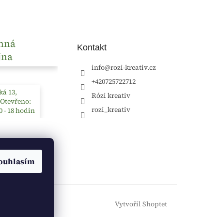
nná
Kontakt
jna
info
@
rozi-kreativ.cz
+420725722712
á 13,
Rózi kreativ
 Otevřeno:
rozi_kreativ
0 - 18 hodin
ouhlasím
Vytvořil Shoptet