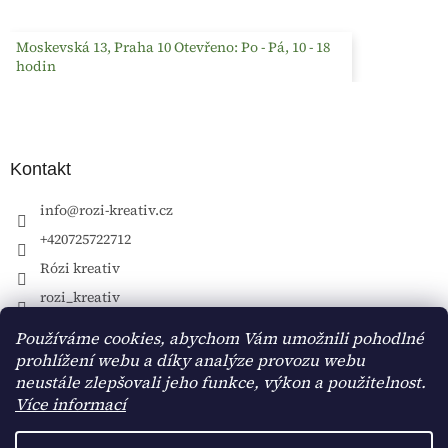
Moskevská 13, Praha 10 Otevřeno: Po - Pá, 10 - 18
hodin
Kontakt
info
@
rozi-kreativ.cz
+420725722712
Rózi kreativ
rozi_kreativ
Používáme cookies, abychom Vám umožnili pohodlné
prohlížení webu a díky analýze provozu webu
neustále zlepšovali jeho funkce, výkon a použitelnost.
Více informací