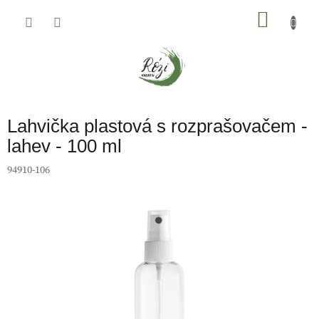
Přejít
na
NÁKU
obsah
KOŠÍK
Lahvička plastová s rozprašovačem -
lahev - 100 ml
94910-106