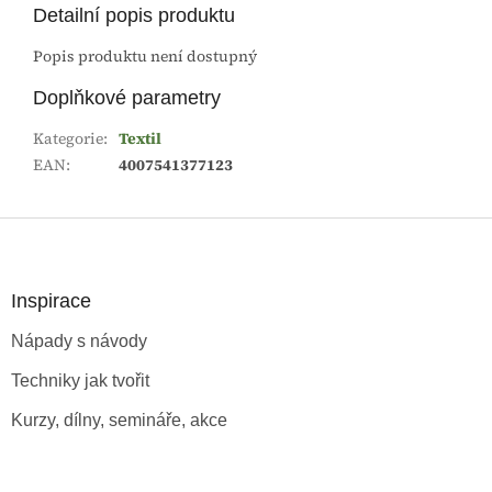
Detailní popis produktu
Popis produktu není dostupný
Doplňkové parametry
Kategorie
:
Textil
EAN
:
4007541377123
Z
á
p
a
Inspirace
t
Nápady s návody
í
Techniky jak tvořit
Kurzy, dílny, semináře, akce