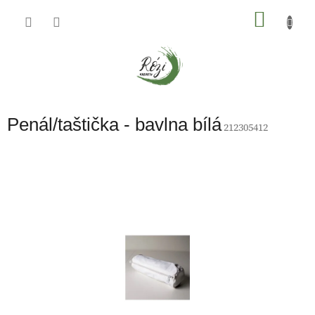
Přejít
na
NÁKU
obsah
KOŠÍK
Penál/taštička - bavlna bílá
212305412