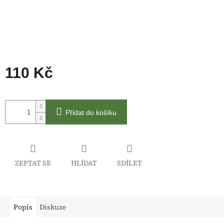
110 Kč
Měrná
cena:
Přidat do košíku
ZEPTAT SE
HLÍDAT
SDÍLET
Popis
Diskuze