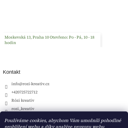
Moskevská 13, Praha 10 Otevřeno: Po - Pá, 10 - 18
hodin
Kontakt
info
@
rozi-kreativ.cz
+420725722712
Rózi kreativ
rozi_kreativ
Používáme cookies, abychom Vám umožnili pohodlné
prohlížení webu a díky analýze provozu webu