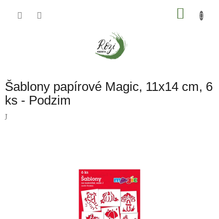
Přejít
na
NÁKU
obsah
KOŠÍK
Šablony papírové Magic, 11x14 cm, 6
ks - Podzim
J