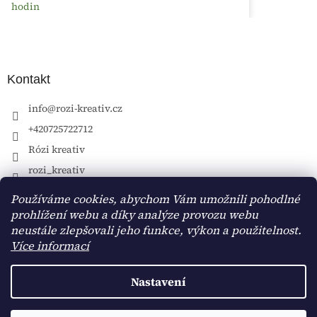
hodin
Kontakt
info
@
rozi-kreativ.cz
+420725722712
Rózi kreativ
rozi_kreativ
Používáme cookies, abychom Vám umožnili pohodlné
prohlížení webu a díky analýze provozu webu
neustále zlepšovali jeho funkce, výkon a použitelnost.
Více informací
Nastavení
Vytvořil Shoptet