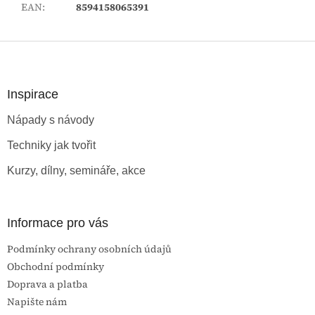
EAN
:
8594158065391
Z
á
p
a
Inspirace
t
Nápady s návody
í
Techniky jak tvořit
Kurzy, dílny, semináře, akce
Informace pro vás
Podmínky ochrany osobních údajů
Obchodní podmínky
Doprava a platba
Napište nám