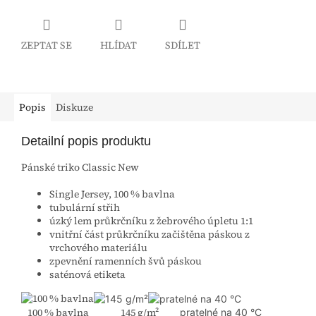
ZEPTAT SE
HLÍDAT
SDÍLET
Popis
Diskuze
Detailní popis produktu
Pánské triko Classic New
Single Jersey, 100 % bavlna
tubulární střih
úzký lem průkrčníku z žebrového úpletu 1:1
vnitřní část průkrčníku začištěna páskou z
vrchového materiálu
zpevnění ramenních švů páskou
saténová etiketa
100 % bavlna 145 g/m²
pratelné na 40 °C