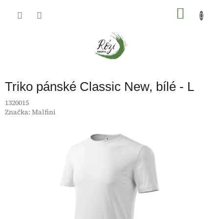
Přejít
na
NÁKU
obsah
KOŠÍK
Triko pánské Classic New, bílé - L
1320015
Značka:
Malfini