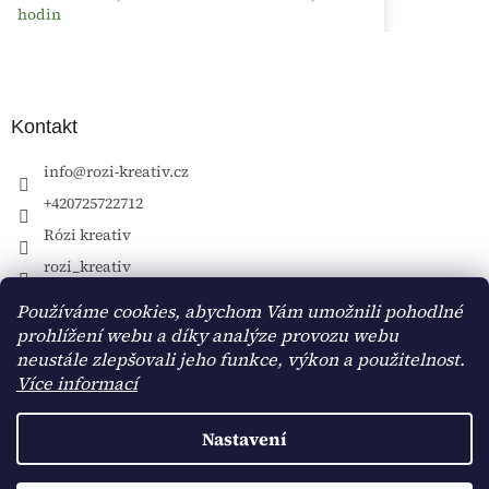
hodin
Kontakt
info
@
rozi-kreativ.cz
+420725722712
Rózi kreativ
rozi_kreativ
Používáme cookies, abychom Vám umožnili pohodlné
prohlížení webu a díky analýze provozu webu
neustále zlepšovali jeho funkce, výkon a použitelnost.
Více informací
Nastavení
Vytvořil Shoptet