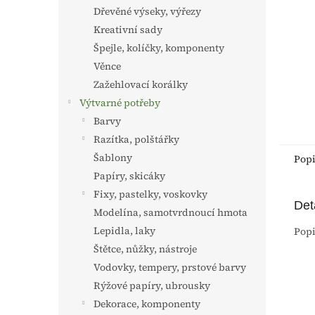
n
Dřevěné výseky, výřezy
e
Kreativní sady
l
Špejle, kolíčky, komponenty
Věnce
Zažehlovací korálky
Výtvarné potřeby
Barvy
Razítka, polštářky
Šablony
Pop
Papíry, skicáky
Fixy, pastelky, voskovky
Det
Modelína, samotvrdnoucí hmota
Lepidla, laky
Popi
Štětce, nůžky, nástroje
Vodovky, tempery, prstové barvy
Rýžové papíry, ubrousky
Dekorace, komponenty