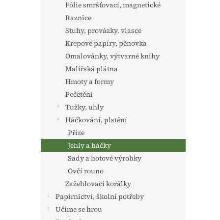
Fólie smršťovací, magnetické
Raznice
Stuhy, provázky. vlasce
Krepové papíry, pěnovka
Omalovánky, výtvarné knihy
Malířská plátna
Hmoty a formy
Pečetění
Tužky, uhly
Háčkování, plstění
Příze
Jehly a háčky
Sady a hotové výrobky
Ovčí rouno
Zažehlovací korálky
Papírnictví, školní potřeby
Učíme se hrou