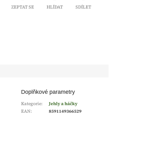
ZEPTAT SE
HLÍDAT
SDÍLET
Doplňkové parametry
Kategorie
:
Jehly a háčky
EAN
:
8591149366529