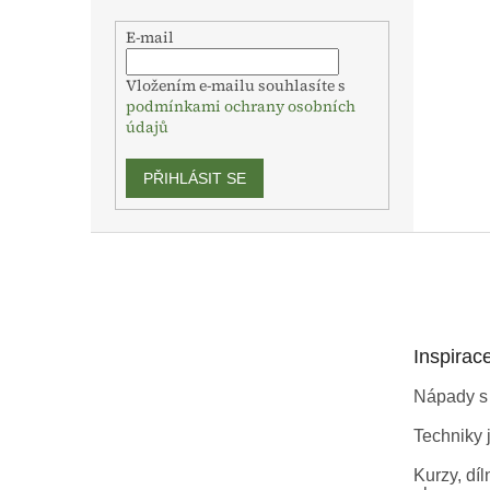
E-mail
Vložením e-mailu souhlasíte s
podmínkami ochrany osobních
údajů
PŘIHLÁSIT SE
Z
á
p
a
t
Inspirac
í
Nápady s
Techniky j
Kurzy, díl