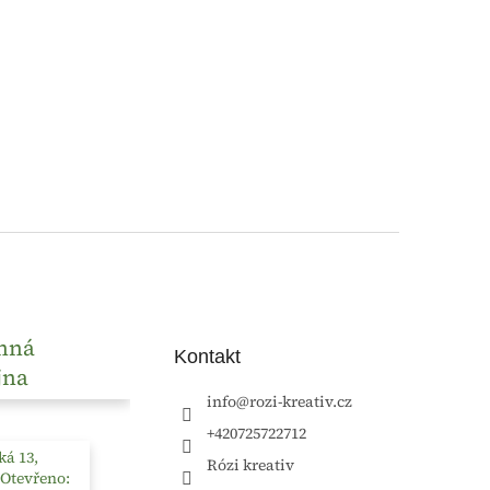
nná
Kontakt
jna
info
@
rozi-kreativ.cz
+420725722712
á 13,
Rózi kreativ
 Otevřeno: