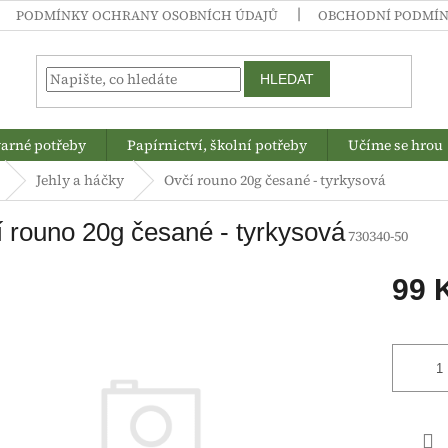
PODMÍNKY OCHRANY OSOBNÍCH ÚDAJŮ
OBCHODNÍ PODMÍ
HLEDAT
arné potřeby
Papírnictví, školní potřeby
Učíme se hrou
Jehly a háčky
Ovčí rouno 20g česané - tyrkysová
 rouno 20g česané - tyrkysová
730340-50
99 
Měrná
cena: