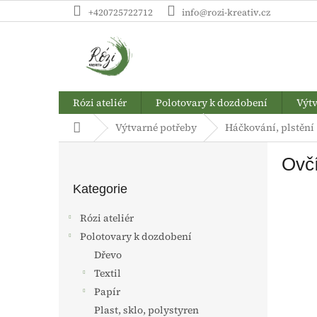
Přejít
+420725722712
info@rozi-kreativ.cz
na
obsah
Rózi ateliér
Polotovary k dozdobení
Výtv
Domů
Výtvarné potřeby
Háčkování, plstění
P
Ovčí
o
Přeskočit
s
kategorie
Kategorie
t
r
Rózi ateliér
a
Polotovary k dozdobení
n
Dřevo
n
í
Textil
p
Papír
a
Plast, sklo, polystyren