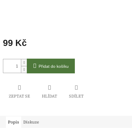
99 Kč
Měrná
cena:
Přidat do košíku
ZEPTAT SE
HLÍDAT
SDÍLET
Popis
Diskuze