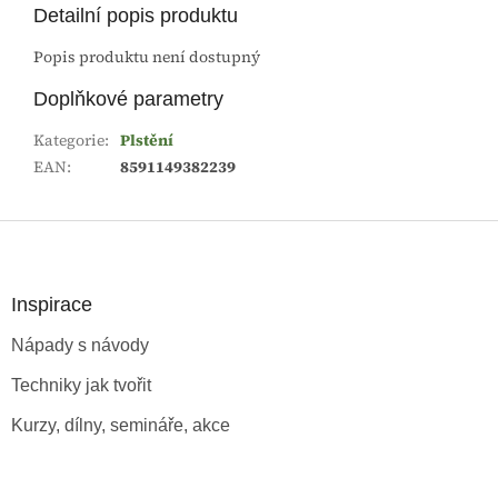
Detailní popis produktu
Popis produktu není dostupný
Doplňkové parametry
Kategorie
:
Plstění
EAN
:
8591149382239
Z
á
p
a
Inspirace
t
Nápady s návody
í
Techniky jak tvořit
Kurzy, dílny, semináře, akce