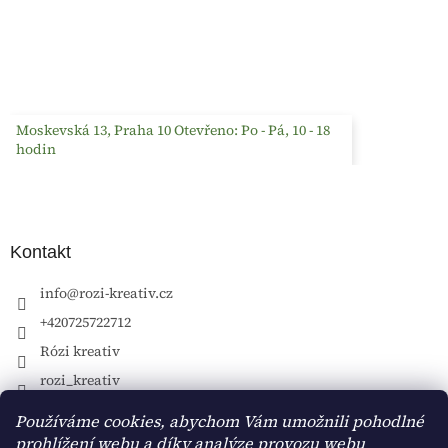
Moskevská 13, Praha 10 Otevřeno: Po - Pá, 10 - 18
hodin
Kontakt
info
@
rozi-kreativ.cz
+420725722712
Rózi kreativ
rozi_kreativ
Používáme cookies, abychom Vám umožnili pohodlné
prohlížení webu a díky analýze provozu webu