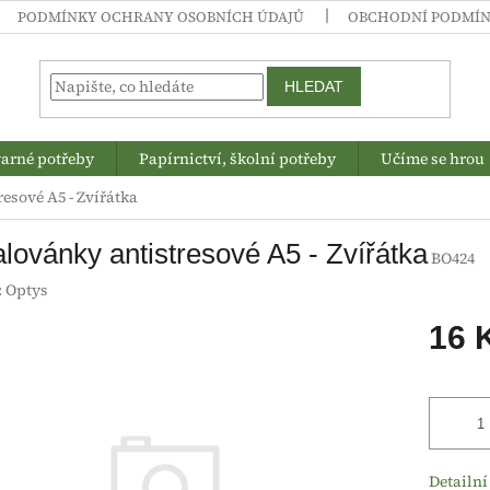
PODMÍNKY OCHRANY OSOBNÍCH ÚDAJŮ
OBCHODNÍ PODMÍ
HLEDAT
arné potřeby
Papírnictví, školní potřeby
Učíme se hrou
esové A5 - Zvířátka
ovánky antistresové A5 - Zvířátka
BO424
:
Optys
16 
Měrná
cena:
Detailní