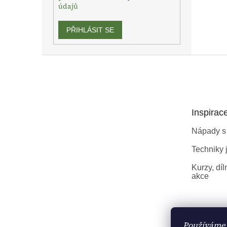
údajů
PŘIHLÁSIT SE
Z
á
p
a
t
Inspirac
í
Nápady s
Techniky j
Kurzy, díl
akce
Používáme 