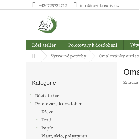
Přejít
+420725722712
info@rozi-kreativ.cz
na
obsah
Rózi ateliér
Polotovary k dozdobení
Výtv
Domů
Výtvarné potřeby
Omalovánky antistr
P
Omal
o
Přeskočit
s
Značka
kategorie
Kategorie
t
r
Rózi ateliér
a
Polotovary k dozdobení
n
Dřevo
n
í
Textil
p
Papír
a
Plast, sklo, polystyren