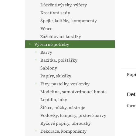
n
Dřevěné výseky, výřezy
e
Kreativní sady
l
Špejle, kolíčky, komponenty
Věnce
Zažehlovací korálky
Výtvarné potřeby
Barvy
Razítka, polštářky
Šablony
Pop
Papíry, skicáky
Fixy, pastelky, voskovky
Modelína, samotvrdnoucí hmota
Det
Lepidla, laky
form
Štětce, nůžky, nástroje
Vodovky, tempery, prstové barvy
Rýžové papíry, ubrousky
Dekorace, komponenty