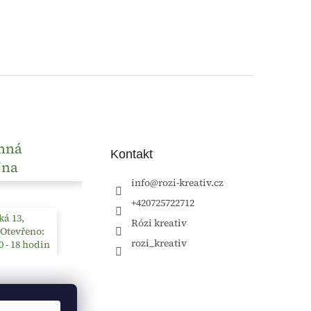
nná
Kontakt
jna
info
@
rozi-kreativ.cz
+420725722712
á 13,
Rózi kreativ
 Otevřeno:
rozi_kreativ
0 - 18 hodin