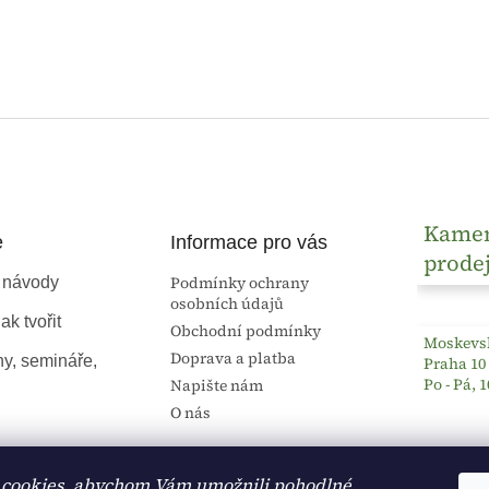
Kame
e
Informace pro vás
prode
Podmínky ochrany
 návody
osobních údajů
ak tvořit
Obchodní podmínky
Moskevsk
Doprava a platba
ny, semináře,
Praha 10
Po - Pá, 1
Napište nám
O nás
cookies, abychom Vám umožnili pohodlné