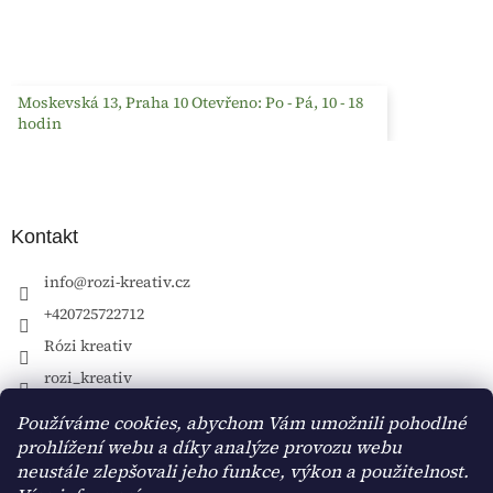
Moskevská 13, Praha 10 Otevřeno: Po - Pá, 10 - 18
hodin
Kontakt
info
@
rozi-kreativ.cz
+420725722712
Rózi kreativ
rozi_kreativ
Používáme cookies, abychom Vám umožnili pohodlné
prohlížení webu a díky analýze provozu webu
neustále zlepšovali jeho funkce, výkon a použitelnost.