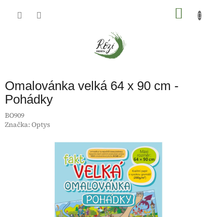
Přejít
na
NÁKU
obsah
KOŠÍK
Omalovánka velká 64 x 90 cm -
Pohádky
BO909
Značka:
Optys