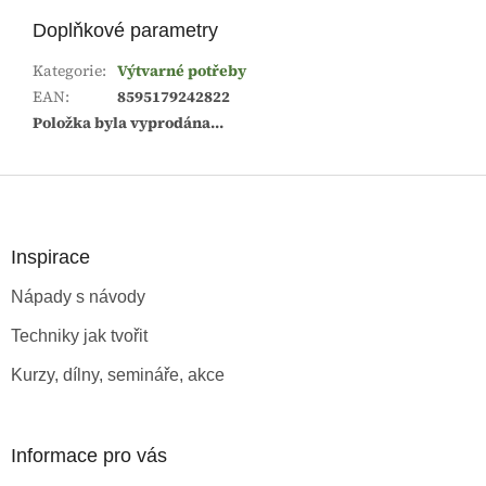
Doplňkové parametry
Kategorie
:
Výtvarné potřeby
EAN
:
8595179242822
Položka byla vyprodána…
Z
á
p
a
Inspirace
t
Nápady s návody
í
Techniky jak tvořit
Kurzy, dílny, semináře, akce
Informace pro vás