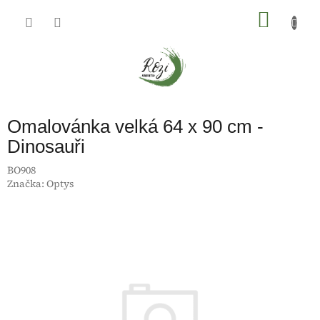
Přejít
na
NÁKU
obsah
KOŠÍK
Omalovánka velká 64 x 90 cm -
Dinosauři
BO908
Značka:
Optys