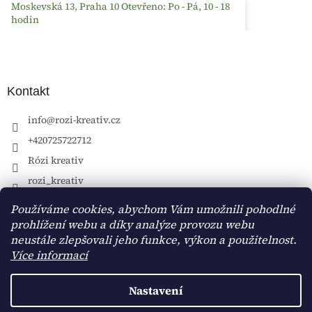
Moskevská 13, Praha 10 Otevřeno: Po - Pá, 10 - 18
hodin
Kontakt
info
@
rozi-kreativ.cz
+420725722712
Rózi kreativ
rozi_kreativ
Používáme cookies, abychom Vám umožnili pohodlné
prohlížení webu a díky analýze provozu webu
neustále zlepšovali jeho funkce, výkon a použitelnost.
Více informací
Nastavení
Vytvořil Shoptet