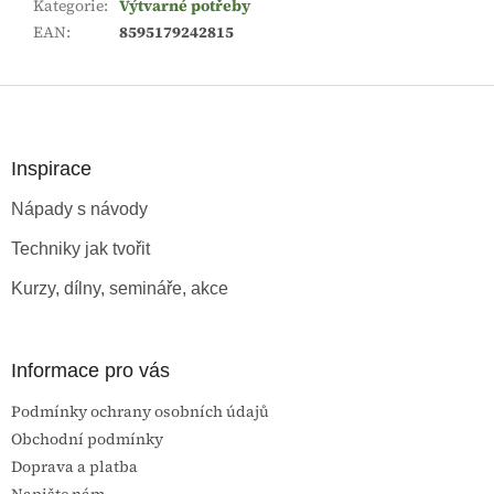
Kategorie
:
Výtvarné potřeby
EAN
:
8595179242815
Z
á
p
a
Inspirace
t
Nápady s návody
í
Techniky jak tvořit
Kurzy, dílny, semináře, akce
Informace pro vás
Podmínky ochrany osobních údajů
Obchodní podmínky
Doprava a platba
Napište nám