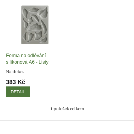
o
V
d
ý
u
p
k
i
t
s
ů
p
r
o
d
Forma na odlévání
u
silikonová A6 - Listy
k
Na dotaz
t
383 Kč
ů
DETAIL
1
položek celkem
O
v
l
Z
á
á
d