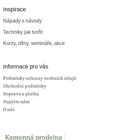
p
a
a
Inspirace
c
t
í
Nápady s návody
í
p
r
Techniky jak tvořit
v
k
Kurzy, dílny, semináře, akce
y
v
ý
p
Informace pro vás
i
s
Podmínky ochrany osobních údajů
u
Obchodní podmínky
Doprava a platba
Napište nám
O nás
Kamenná prodejna