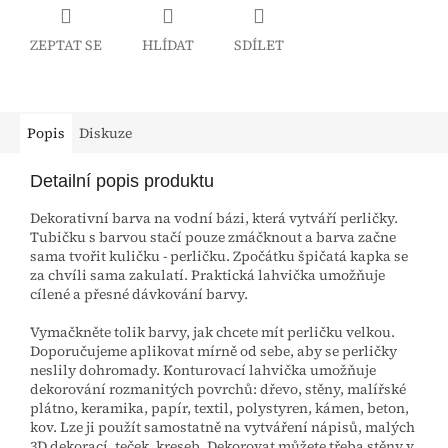
ZEPTAT SE
HLÍDAT
SDÍLET
Popis
Diskuze
Detailní popis produktu
Dekorativní barva na vodní bázi, která vytváří perličky.
Tubičku s barvou stačí pouze zmáčknout a barva začne
sama tvořit kuličku - perličku. Zpočátku špičatá kapka se
za chvíli sama zakulatí. Praktická lahvička umožňuje
cílené a přesné dávkování barvy.
Vymačkněte tolik barvy, jak chcete mít perličku velkou.
Doporučujeme aplikovat mírně od sebe, aby se perličky
neslily dohromady. Konturovací lahvička umožňuje
dekorování rozmanitých povrchů: dřevo, stěny, malířské
plátno, keramika, papír, textil, polystyren, kámen, beton,
kov. Lze ji použít samostatně na vytváření nápisů, malých
3D dekorací, teček, kreseb. Dekorovat můžete třeba stěny v