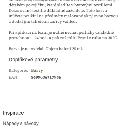
dětském pokojíčku, které sladíte v bytovými textíliemi.
Dekorované textílie důkladně zažehlete. Tuto barvu
můžete použít i na předměty malované akrylovou barvou
a dodat jim tak efetní zářivý vzhled.
Při aplikaci na textil je nutné nechat perličky důkladně
proschnout – 24 hod. a pak zažehlit. Praní z rubu na 30 °C.
Barva je netoxická. Objem balení 25 ml.
Doplňkové parametry
Kategorie
:
Barvy
EAN
:
8699036717956
Z
á
p
a
Inspirace
t
Nápady s návody
í