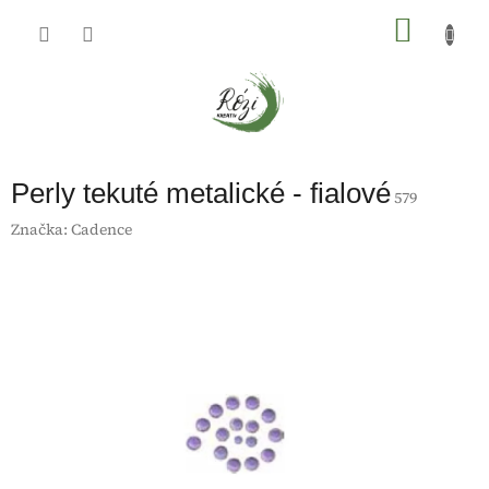
Přejít
na
NÁKU
obsah
KOŠÍK
Perly tekuté metalické - fialové
579
Značka:
Cadence