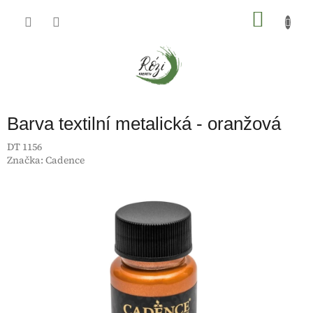
Přejít
na
NÁKU
obsah
KOŠÍK
Barva textilní metalická - oranžová
DT 1156
Značka:
Cadence