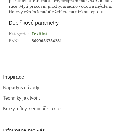
po rubové straně na šetrný program max. 40 °C nebo v
ruce. Mytí pracovní plochy: snadno vodou a mýdlem.
Hotový výrobek nadále žehlete na nízkou teplotu.
Doplňkové parametry
Kategorie
:
Textilní
EAN
:
8699036734281
Z
á
p
a
Inspirace
t
Nápady s návody
í
Techniky jak tvořit
Kurzy, dílny, semináře, akce
Informace pro vás