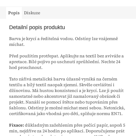
Popis
Diskuze
Detailní popis produktu
Barva je krycí a ředitelná vodou. Odstíny lze vzájemně
míchat.
Před použitím protřepat. Aplikujte na textil bez aviváže a
apretace. Bílé pojivo po uschnutí zprůhlední. Nechte 24
hod proschnout.
Tato zářivá metalická barva úžasně vyniká na černém
textilu a bílý textil naopak zjemní. Skvěle ozvláštní i
džínovinu. Má hustou konzistenci a je krycí. Lze ji použít
samostatně nebo akcentovat již namalovaný obrázek či
projekt. Nanáší se pomocí štětce nebo tupováním přes
šablonu. Odstíny je možné míchat mezi sebou. Netoxická,
certifikovaná jako vhodná pro děti, splňuje normu EN71.
Fixace:
důkladným zažehlením přes pečící papír, aspoň 5
min, nejdříve za 24 hodin po aplikaci. Doporučujeme prát