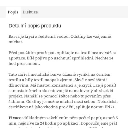
Popis
Diskuze
Detailní popis produktu
Barva je krycí a ředitelná vodou. Odstíny lze vzájemně
míchat.
Před použitím protřepat. Aplikujte na textil bez aviváže a
apretace. Bílé pojivo po uschnutí zprůhlední. Nechte 24
hod proschnout.
Tato zářivá metalická barva úžasně vyniká na černém
textilu a bílý textil naopak zjemní. Skvěle ozvláštní i
džínovinu. Má hustou konzistenci a je krycí. Lze ji použít
samostatně nebo akcentovat již namalovaný obrázek či
projekt. Nanáší se pomocí štětce nebo tupováním přes
šablonu. Odstíny je možné míchat mezi sebou. Netoxická,
certifikovaná jako vhodná pro děti, splňuje normu EN71.
Fixace:
důkladným zažehlením přes pečící papír, aspoň 5
min, nejdříve za 24 hodin po aplikaci. Doporučujeme prát