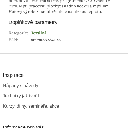
po rubové straně na šetrný program max. 40 °C nebo v
ruce. Mytí pracovní plochy: snadno vodou a mýdlem.
Hotový výrobek nadále žehlete na nízkou teplotu.
Doplňkové parametry
Kategorie
:
Textilní
EAN
:
8699036734175
Z
á
p
a
Inspirace
t
Nápady s návody
í
Techniky jak tvořit
Kurzy, dílny, semináře, akce
Informace pro vás