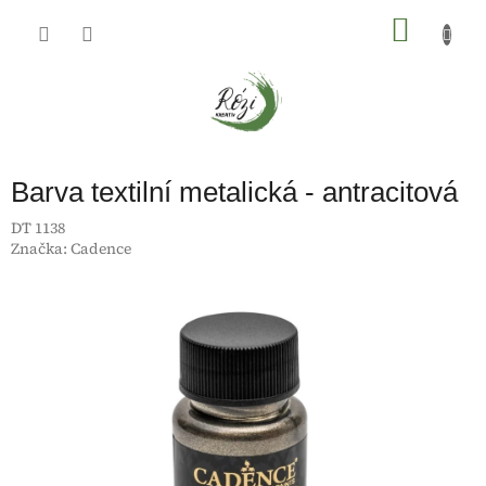
Přejít
na
NÁKU
obsah
KOŠÍK
Barva textilní metalická - antracitová
DT 1138
Značka:
Cadence