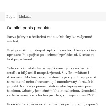
Popis
Diskuze
Detailní popis produktu
Barva je krycí a ředitelná vodou. Odstíny lze vzájemně
míchat.
Před použitím protřepat. Aplikujte na textil bez aviváže a
apretace. Bílé pojivo po uschnutí zprůhlední. Nechte 24
hod proschnout.
Tato zářivá metalická barva úžasně vyniká na černém
textilu a bílý textil naopak zjemní. Skvěle ozvláštní i
džínovinu. Má hustou konzistenci a je krycí. Lze ji použít
samostatně nebo akcentovat již namalovaný obrázek či
projekt. Nanáší se pomocí štětce nebo tupováním přes
šablonu. Odstíny je možné míchat mezi sebou. Netoxická,
certifikovaná jako vhodná pro děti, splňuje normu EN71.
Fixace:
důkladným zažehlením přes pečící papír, aspoň 5