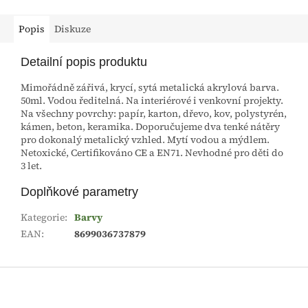
Popis
Diskuze
Detailní popis produktu
Mimořádně zářivá, krycí, sytá metalická akrylová barva.
50ml. Vodou ředitelná. Na interiérové i venkovní projekty.
Na všechny povrchy: papír, karton, dřevo, kov, polystyrén,
kámen, beton, keramika. Doporučujeme dva tenké nátěry
pro dokonalý metalický vzhled. Mytí vodou a mýdlem.
Netoxické, Certifikováno CE a EN71. Nevhodné pro děti do
3 let.
Doplňkové parametry
Kategorie
:
Barvy
EAN
:
8699036737879
Z
á
p