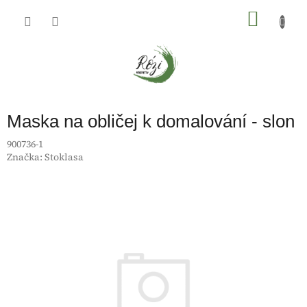
Přejít
na
NÁKU
obsah
KOŠÍK
Maska na obličej k domalování - slon
900736-1
Značka:
Stoklasa