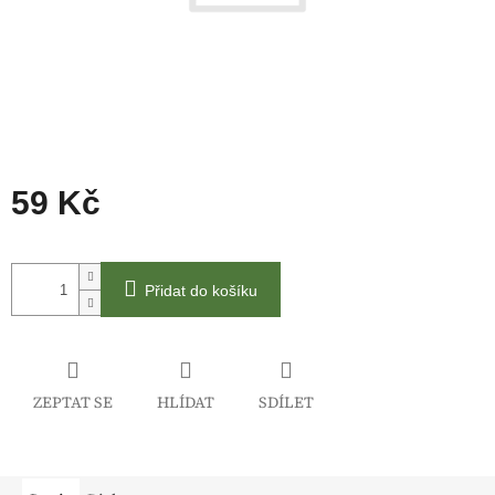
59 Kč
Měrná
cena:
Přidat do košíku
ZEPTAT SE
HLÍDAT
SDÍLET