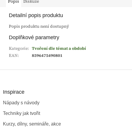
Popis
Diskuze
Detailní popis produktu
Popis produktu není dostupný
Doplňkové parametry
Kategorie
:
Tvoření dle témat a období
EAN
:
8596475490801
Z
á
p
a
Inspirace
t
Nápady s návody
í
Techniky jak tvořit
Kurzy, dílny, semináře, akce