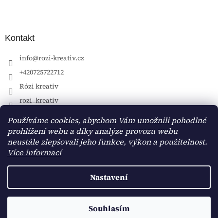
Kontakt
info
@
rozi-kreativ.cz
+420725722712
Rózi kreativ
rozi_kreativ
Používáme cookies, abychom Vám umožnili pohodlné
prohlížení webu a díky analýze provozu webu
neustále zlepšovali jeho funkce, výkon a použitelnost.
Více informací
Nastavení
Vytvořil Shoptet
Souhlasím
Copyright 2026
Rózi kreativ
. Všechna práva vyhrazena.