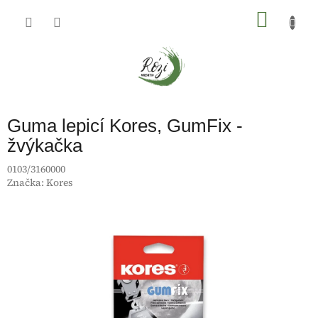
Přejít
na
NÁKU
obsah
KOŠÍK
Guma lepicí Kores, GumFix -
žvýkačka
0103/3160000
Značka:
Kores