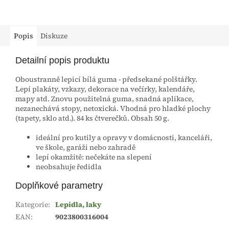
Popis
Diskuze
Detailní popis produktu
Oboustranně lepicí bílá guma - předsekané polštářky.
Lepí plakáty, vzkazy, dekorace na večírky, kalendáře,
mapy atd. Znovu použitelná guma, snadná aplikace,
nezanechává stopy, netoxická. Vhodná pro hladké plochy
(tapety, sklo atd.). 84 ks čtverečků. Obsah 50 g.
ideální pro kutily a opravy v domácnosti, kanceláři,
ve škole, garáži nebo zahradě
lepí okamžitě: nečekáte na slepení
neobsahuje ředidla
Doplňkové parametry
Kategorie
:
Lepidla, laky
EAN
:
9023800316004