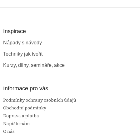
Z
á
p
a
Inspirace
t
Nápady s návody
í
Techniky jak tvořit
Kurzy, dílny, semináře, akce
Informace pro vás
Podmínky ochrany osobních údajů
Obchodní podmínky
Doprava a platba
Napište nám
O nás