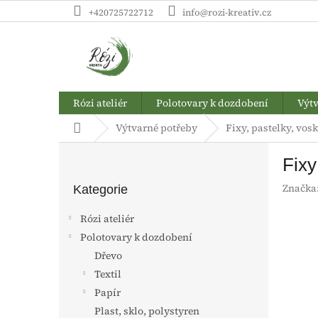
Přejít
+420725722712
info@rozi-kreativ.cz
na
obsah
Rózi ateliér
Polotovary k dozdobení
Výtv
Domů
Výtvarné potřeby
Fixy, pastelky, vos
P
Fixy
o
Přeskočit
s
Značka
kategorie
Kategorie
t
r
Rózi ateliér
a
Polotovary k dozdobení
n
Dřevo
n
í
Textil
p
Papír
a
Plast, sklo, polystyren