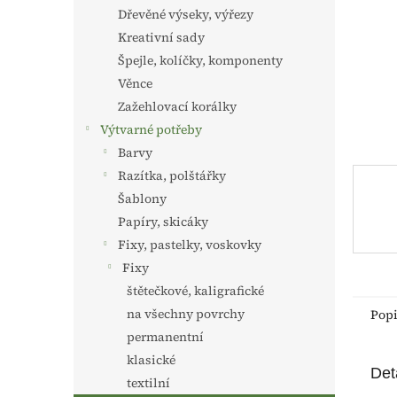
n
Dřevěné výseky, výřezy
e
Kreativní sady
l
Špejle, kolíčky, komponenty
Věnce
Zažehlovací korálky
Výtvarné potřeby
Barvy
Razítka, polštářky
Šablony
Papíry, skicáky
Fixy, pastelky, voskovky
Fixy
štětečkové, kaligrafické
na všechny povrchy
Pop
permanentní
klasické
Det
textilní