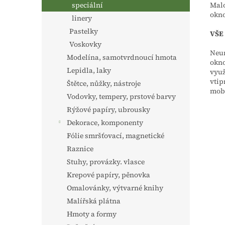
Malo
speciální
okno
linery
Pastelky
VŠE
Voskovky
Neur
Modelína, samotvrdnoucí hmota
okno
Lepidla, laky
využ
vtip
Štětce, nůžky, nástroje
mobil
Vodovky, tempery, prstové barvy
Rýžové papíry, ubrousky
Dekorace, komponenty
Fólie smršťovací, magnetické
Raznice
Stuhy, provázky. vlasce
Krepové papíry, pěnovka
Omalovánky, výtvarné knihy
Malířská plátna
Hmoty a formy