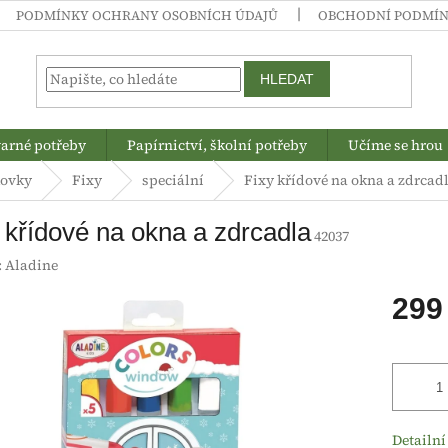
PODMÍNKY OCHRANY OSOBNÍCH ÚDAJŮ
OBCHODNÍ PODMÍ
HLEDAT
arné potřeby
Papírnictví, školní potřeby
Učíme se hrou
kovky
Fixy
speciální
Fixy křídové na okna a zdrcad
 křídové na okna a zdrcadla
42037
:
Aladine
299
Měrná
cena:
Detailní