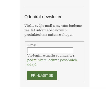
Odebírat newsletter
Vložte svůj e-mail a my vám budeme
zasílat informace o nových
produktech na našem e-shopu.
E-mail
Vložením e-mailu souhlasíte s
podmínkami ochrany osobních
údajů
PŘIHLÁSIT SE
Z
á
p
a