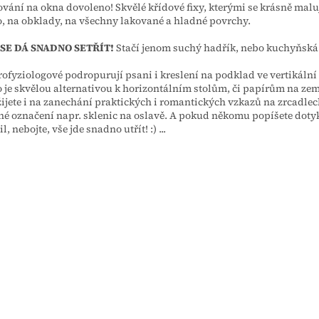
vání na okna dovoleno! Skvělé křídové fixy, kterými se krásně malu
, na obklady, na všechny lakované a hladné povrchy.
 SE DÁ SNADNO SETŘÍT!
Stačí jenom suchý hadřík, nebo kuchyňská 
ofyziologové podropurují psani i kreslení na podklad ve vertikální
 je skvělou alternativou k horizontálním stolům, či papírům na zem
ijete i na zanechání praktických i romantických vzkazů na zrcadlech
né označení napr. sklenic na oslavě. A pokud někomu popíšete dot
, nebojte, vše jde snadno utřít! :) ...