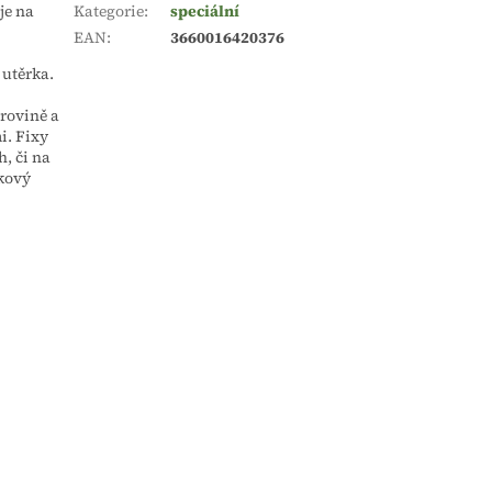
je na
Kategorie
:
speciální
EAN
:
3660016420376
utěrka.
 rovině a
i. Fixy
, či na
ykový