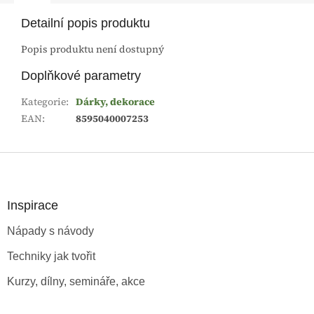
Detailní popis produktu
Popis produktu není dostupný
Doplňkové parametry
Kategorie
:
Dárky, dekorace
EAN
:
8595040007253
Z
á
p
a
Inspirace
t
Nápady s návody
í
Techniky jak tvořit
Kurzy, dílny, semináře, akce