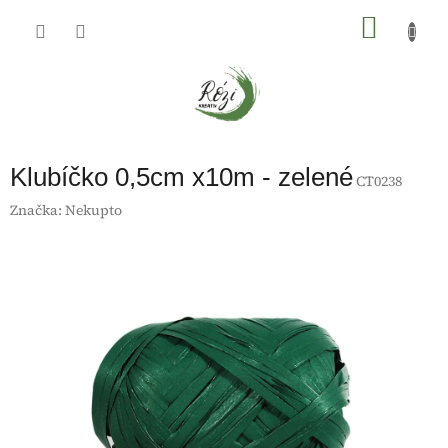
Přejít
na
NÁKU
obsah
KOŠÍK
Klubíčko 0,5cm x10m - zelené
CT0238
Značka:
Nekupto