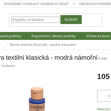
PODMÍNKY OCHRANY OSOBNÍCH ÚDAJŮ
OBCHODNÍ PODMÍ
HLEDAT
arné potřeby
Papírnictví, školní potřeby
Učíme se hrou
í
Barva textilní klasická - modrá námořní
a textilní klasická - modrá námořní
F-644
:
Cadence
105
Měrná
cena:
Detailní