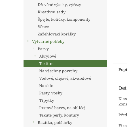
n
Dřevěné výseky, výřezy
e
Kreativní sady
l
Špejle, kolíčky, komponenty
Věnce
Zažehlovací korálky
Výtvarné potřeby
Barvy
Akrylové
Textilní
Pop
Na všechny povrchy
Vodové, olejové, akvarelové
Na sklo
Det
Pasty, vosky
Klas
Třpytky
konz
Prstové barvy, na obličej
Před
Tekuté perly, kontury
Razítka, polštářky
Fixa