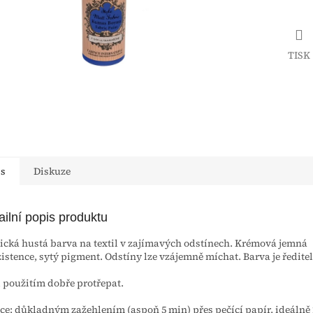
TISK
is
Diskuze
ailní popis produktu
ická hustá barva na textil v zajímavých odstínech. Krémová jemná
istence, sytý pigment. Odstíny lze vzájemně míchat. Barva je ředite
 použitím dobře protřepat.
ce: důkladným zažehlením (aspoň 5 min) přes pečící papír, ideálně 