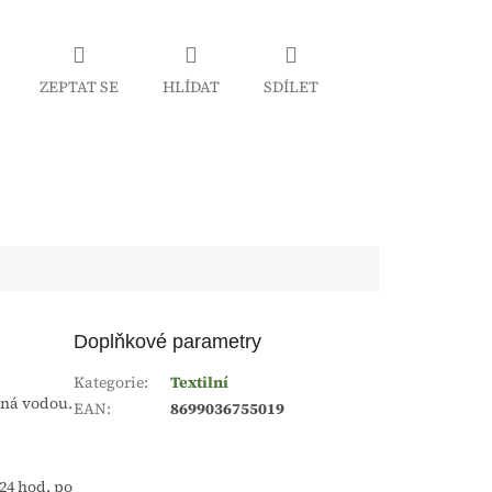
ZEPTAT SE
HLÍDAT
SDÍLET
Doplňkové parametry
Kategorie
:
Textilní
lná vodou.
EAN
:
8699036755019
24 hod. po