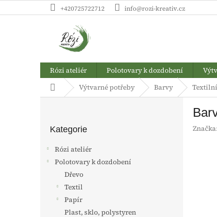
Přejít
+420725722712
info@rozi-kreativ.cz
na
obsah
Rózi ateliér
Polotovary k dozdobení
Výtv
Domů
Výtvarné potřeby
Barvy
Textiln
P
Barv
o
Přeskočit
s
Značka
kategorie
Kategorie
t
r
Rózi ateliér
a
Polotovary k dozdobení
n
Dřevo
n
í
Textil
p
Papír
a
Plast, sklo, polystyren