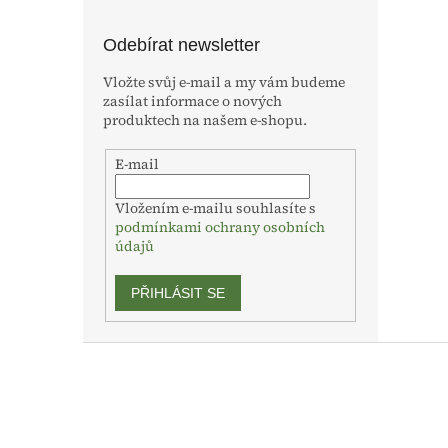
Odebírat newsletter
Vložte svůj e-mail a my vám budeme
zasílat informace o nových
produktech na našem e-shopu.
E-mail
Vložením e-mailu souhlasíte s
podmínkami ochrany osobních
údajů
PŘIHLÁSIT SE
Z
á
p
a
t