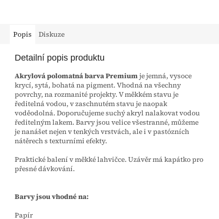
Popis
Diskuze
Detailní popis produktu
Akrylová polomatná barva Premium
je jemná, vysoce
krycí, sytá, bohatá na pigment. Vhodná na všechny
povrchy, na rozmanité projekty. V měkkém stavu je
ředitelná vodou, v zaschnutém stavu je naopak
voděodolná. Doporučujeme suchý akryl nalakovat vodou
ředitelným lakem. Barvy jsou velice všestranné, můžeme
je nanášet nejen v tenkých vrstvách, ale i v pastózních
nátěrech s texturními efekty.
Praktické balení v měkké lahvičce. Uzávěr má kapátko pro
přesné dávkování.
Barvy jsou vhodné na:
Papír