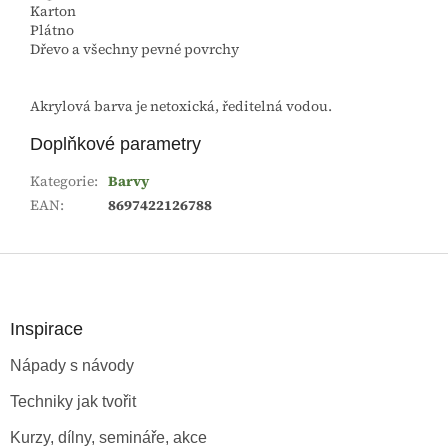
Karton
Plátno
Dřevo a všechny pevné povrchy
Akrylová barva je netoxická, ředitelná vodou.
Doplňkové parametry
Kategorie
:
Barvy
EAN
:
8697422126788
Z
á
p
a
Inspirace
t
Nápady s návody
í
Techniky jak tvořit
Kurzy, dílny, semináře, akce