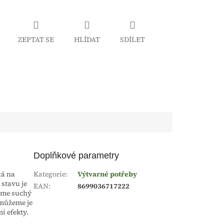
ZEPTAT SE
HLÍDAT
SDÍLET
Doplňkové parametry
tá na
Kategorie
:
Výtvarné potřeby
stavu je
EAN
:
8699036717222
eme suchý
 můžeme je
i efekty.