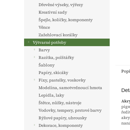
n
Dřevěné výseky, výřezy
e
Kreativní sady
l
Špejle, kolíčky, komponenty
Věnce
Zažehlovací korálky
Výtvarné potřeby
Barvy
Razítka, polštářky
Šablony
Pop
Papíry, skicáky
Fixy, pastelky, voskovky
Modelína, samotvrdnoucí hmota
Det
Lepidla, laky
Akr
Štětce, nůžky, nástroje
pigm
Vodovky, tempery, prstové barvy
ředi
akry
Rýžové papíry, ubrousky
naná
Dekorace, komponenty