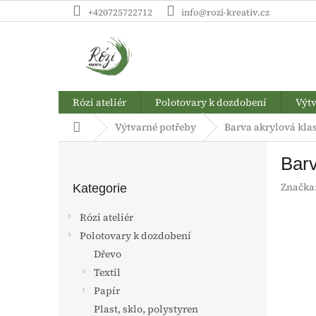
Přejít
+420725722712
info@rozi-kreativ.cz
na
obsah
Rózi ateliér
Polotovary k dozdobení
Výtv
Domů
Výtvarné potřeby
Barva akrylová kla
P
Barv
o
Přeskočit
s
Značka
kategorie
Kategorie
t
r
Rózi ateliér
a
Polotovary k dozdobení
n
Dřevo
n
í
Textil
p
Papír
a
Plast, sklo, polystyren