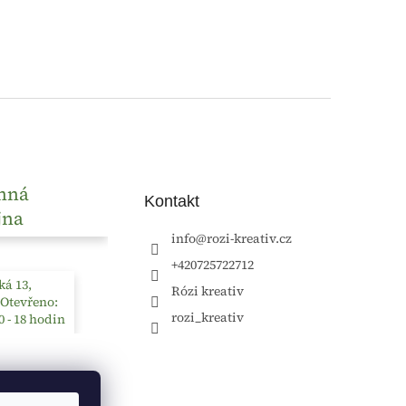
nná
Kontakt
jna
info
@
rozi-kreativ.cz
+420725722712
á 13,
Rózi kreativ
 Otevřeno:
rozi_kreativ
0 - 18 hodin