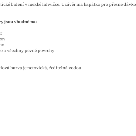
tické balení v měkké lahvičce. Uzávěr má kapátko pro přesné dávko
y jsou vhodné na:
r
ton
no
o a všechny pevné povrchy
lová barva je netoxická, ředitelná vodou.