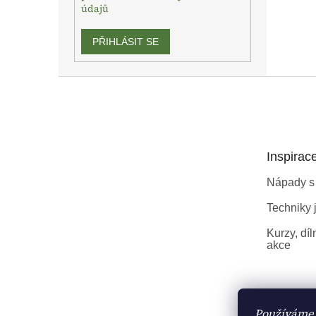
údajů
PŘIHLÁSIT SE
Z
á
p
a
t
Inspirac
í
Nápady s
Techniky j
Kurzy, díl
akce
Používáme 