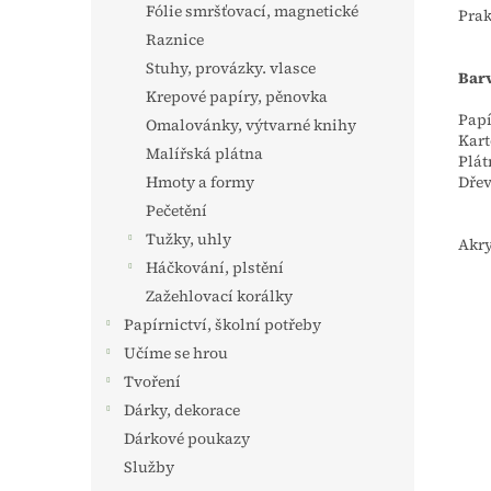
Fólie smršťovací, magnetické
Prak
Raznice
Stuhy, provázky. vlasce
Barv
Krepové papíry, pěnovka
Papí
Omalovánky, výtvarné knihy
Kar
Malířská plátna
Plát
Dřev
Hmoty a formy
Pečetění
Tužky, uhly
Akry
Háčkování, plstění
Zažehlovací korálky
Papírnictví, školní potřeby
Učíme se hrou
Tvoření
Dárky, dekorace
Dárkové poukazy
Služby