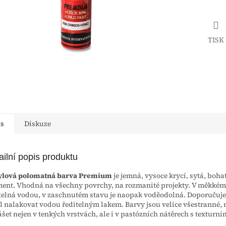
TISK
is
Diskuze
ailní popis produktu
ylová polomatná barva Premium
je jemná, vysoce krycí, sytá, boha
ent. Vhodná na všechny povrchy, na rozmanité projekty. V měkkém 
telná vodou, v zaschnutém stavu je naopak voděodolná. Doporučuj
l nalakovat vodou ředitelným lakem. Barvy jsou velice všestranné,
šet nejen v tenkých vrstvách, ale i v pastózních nátěrech s texturním