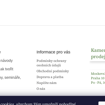
Kame
e
Informace pro vás
prode
Podmínky ochrany
 návody
osobních údajů
ak tvořit
Obchodní podmínky
Moskevsk
Doprava a platba
ny, semináře,
Praha 10
Po - Pá, 1
Napište nám
O nás
cookies, abychom Vám umožnili pohodlné