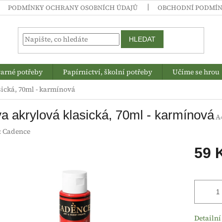
PODMÍNKY OCHRANY OSOBNÍCH ÚDAJŮ
OBCHODNÍ PODMÍ
HLEDAT
arné potřeby
Papírnictví, školní potřeby
Učíme se hrou
sická, 70ml - karmínová
a akrylová klasická, 70ml - karmínová
A
:
Cadence
59 
Měrná
cena:
Detailní