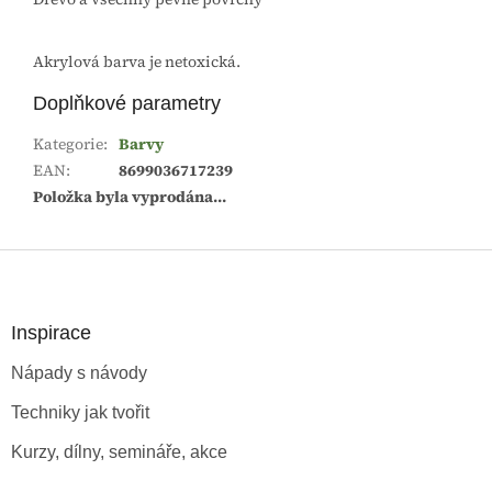
Akrylová barva je netoxická.
Doplňkové parametry
Kategorie
:
Barvy
EAN
:
8699036717239
Položka byla vyprodána…
Z
á
p
a
Inspirace
t
Nápady s návody
í
Techniky jak tvořit
Kurzy, dílny, semináře, akce