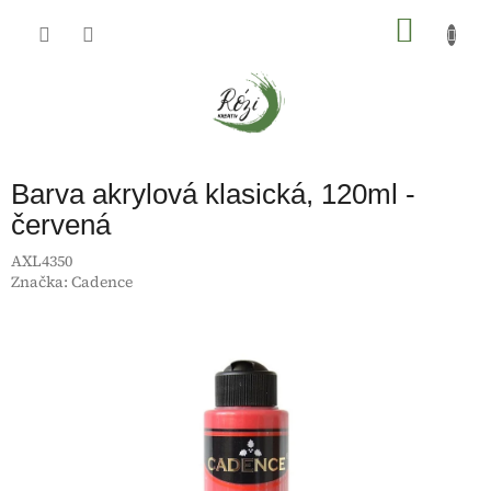
Přejít
na
NÁKU
obsah
KOŠÍK
Barva akrylová klasická, 120ml -
červená
AXL4350
Značka:
Cadence