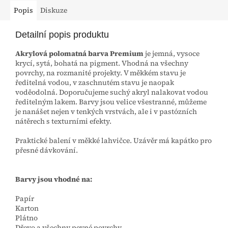
Popis
Diskuze
Detailní popis produktu
Akrylová polomatná barva Premium
je jemná, vysoce
krycí, sytá, bohatá na pigment. Vhodná na všechny
povrchy, na rozmanité projekty. V měkkém stavu je
ředitelná vodou, v zaschnutém stavu je naopak
voděodolná. Doporučujeme suchý akryl nalakovat vodou
ředitelným lakem. Barvy jsou velice všestranné, můžeme
je nanášet nejen v tenkých vrstvách, ale i v pastózních
nátěrech s texturními efekty.
Praktické balení v měkké lahvičce. Uzávěr má kapátko pro
přesné dávkování.
Barvy jsou vhodné na:
Papír
Karton
Plátno
Dřevo a všechny pevné povrchy