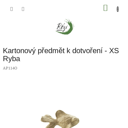
Přejít
na
NÁKU
obsah
KOŠÍK
Kartonový předmět k dotvoření - XS
Ryba
AP114O