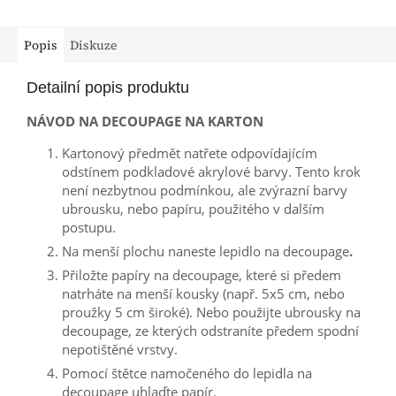
Popis
Diskuze
Detailní popis produktu
NÁVOD NA DECOUPAGE NA KARTON
Kartonový předmět natřete odpovídajícím
odstínem podkladové
akrylové barvy
. Tento krok
není nezbytnou podmínkou, ale zvýrazní barvy
ubrousku, nebo papíru, použitého v dalším
postupu.
Na menší plochu naneste
lepidlo na decoupage
.
Přiložte
papíry na decoupage
, které si předem
natrháte na menší kousky (např. 5x5 cm, nebo
proužky 5 cm široké). Nebo použijte ubrousky na
decoupage, ze kterých odstraníte předem spodní
nepotištěné vrstvy.
Pomocí štětce namočeného do lepidla na
decoupage uhlaďte papír.