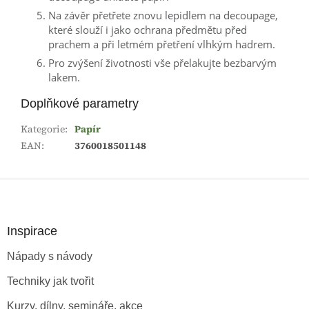
Na závěr přetřete znovu lepidlem na decoupage,
které slouží i jako ochrana předmětu před
prachem a při letmém přetření vlhkým hadrem.
Pro zvýšení životnosti vše přelakujte bezbarvým
lakem.
Doplňkové parametry
Kategorie
:
Papír
EAN
:
3760018501148
Z
á
p
a
Inspirace
t
Nápady s návody
í
Techniky jak tvořit
Kurzy, dílny, semináře, akce