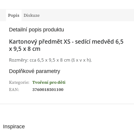
Popis
Diskuze
Detailní popis produktu
Kartonový předmět XS - sedící medvěd 6,5
x 9,5 x 8 cm
Rozměry: cca 6,5 x 9,5 x 8 cm (š x v x h).
Doplňkové parametry
Kategorie
:
Tvoření pro děti
EAN
:
3760018501100
Z
á
p
a
Inspirace
t