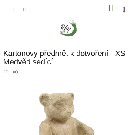
Přejít
na
NÁKU
obsah
KOŠÍK
Kartonový předmět k dotvoření - XS
Medvěd sedící
AP110O