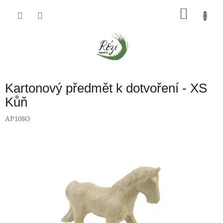
Přejít
na
NÁKU
obsah
KOŠÍK
Kartonový předmět k dotvoření - XS
Kůň
AP108O