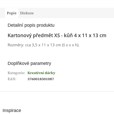
Popis
Diskuze
Detailní popis produktu
Kartonový předmět XS - kůň 4 x 11 x 13 cm
Rozměry: cca 3,5 x 11 x 13 cm (š x v x h).
Doplňkové parametry
Kategorie
:
Kreativní dárky
EAN
:
3760018501087
Z
á
p
a
Inspirace