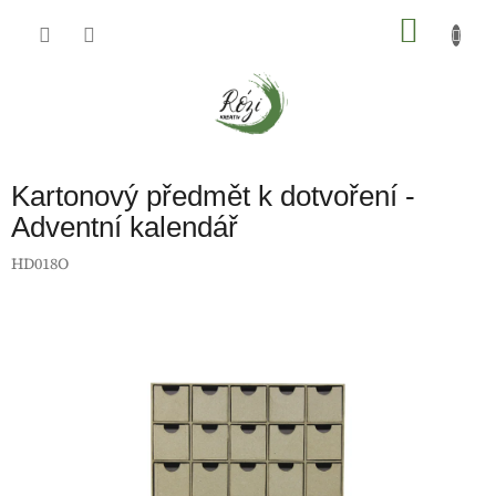
Přejít
na
NÁKU
obsah
KOŠÍK
Kartonový předmět k dotvoření -
Adventní kalendář
HD018O