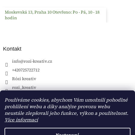
Moskevská 13, Praha 10 Otevřeno: Po - Pá, 10 - 18
hodin
Kontakt
info
@
rozi-kreativ.cz
+420725722712
Rózi kreativ
rozi_kreativ
Používáme cookies, abychom Vám umožnili pohodlné
prohlížení webu a díky analýze provozu webu
neustále zlepšovali jeho funkce, výkon a použitelnost.
Více informací