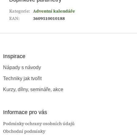
Kategorie
:
Adventní kalendáře
EAN
:
3609510010188
Z
á
p
a
Inspirace
t
Nápady s návody
í
Techniky jak tvořit
Kurzy, dílny, semináře, akce
Informace pro vás
Podmínky ochrany osobních údajů
Obchodní podmínky