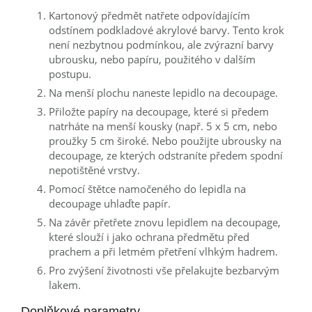
Kartonový předmět natřete odpovídajícím
odstínem podkladové akrylové barvy. Tento krok
není nezbytnou podmínkou, ale zvýrazní barvy
ubrousku, nebo papíru, použitého v dalším
postupu.
Na menší plochu naneste
lepidlo na decoupage.
Přiložte papíry na decoupage, které si předem
natrháte na menší kousky (např. 5 x 5 cm, nebo
proužky 5 cm široké. Nebo použijte ubrousky na
decoupage, ze kterých odstraníte předem spodní
nepotištěné vrstvy.
Pomocí štětce namočeného do lepidla na
decoupage uhlaďte papír.
Na závěr přetřete znovu lepidlem na decoupage,
které slouží i jako ochrana předmětu před
prachem a při letmém přetření vlhkým hadrem.
Pro zvýšení životnosti vše přelakujte bezbarvým
lakem.
Doplňkové parametry