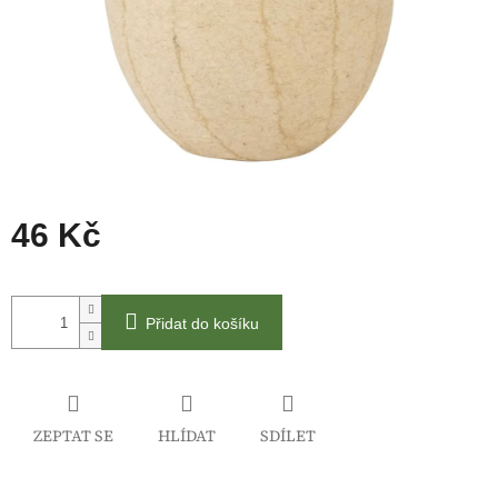
46 Kč
Měrná
cena:
Přidat do košíku
ZEPTAT SE
HLÍDAT
SDÍLET