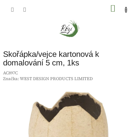
Přejít
na
NÁKU
obsah
KOŠÍK
Skořápka/vejce kartonová k
domalování 5 cm, 1ks
AC897C
Značka:
WEST DESIGN PRODUCTS LIMITED