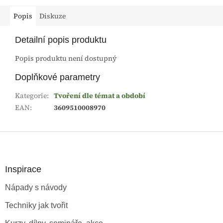
Popis
Diskuze
Detailní popis produktu
Popis produktu není dostupný
Doplňkové parametry
Kategorie
:
Tvoření dle témat a období
EAN
:
3609510008970
Z
á
p
a
Inspirace
t
Nápady s návody
í
Techniky jak tvořit