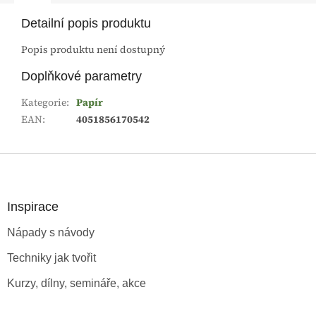
Detailní popis produktu
Popis produktu není dostupný
Doplňkové parametry
Kategorie
:
Papír
EAN
:
4051856170542
Z
á
p
a
Inspirace
t
Nápady s návody
í
Techniky jak tvořit
Kurzy, dílny, semináře, akce