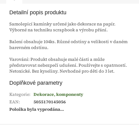
Detailní popis produktu
Samolepicí kamínky určené jako dekorace na papír.
Výborné na techniku scrapbook a výrobu přání.
Balení obsahuje 104ks. Různé odstíny a velikosti v daném
barevném odstínu.
Varování: Produkt obsahuje malé části a může
představovat nebezpečí udušení. Používejte s opatrností.
Netoxické. Bez kyseliny. Nevhodné pro děti do 3 let.
Doplňkové parametry
Kategorie
:
Dekorace, komponenty
EAN
:
5055170145056
Položka byla vyprodána…
Z
á