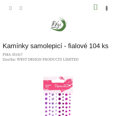
Přejít
na
NÁKU
obsah
KOŠÍK
Kamínky samolepicí - fialové 104 ks
PMA 351417
Značka:
WEST DESIGN PRODUCTS LIMITED