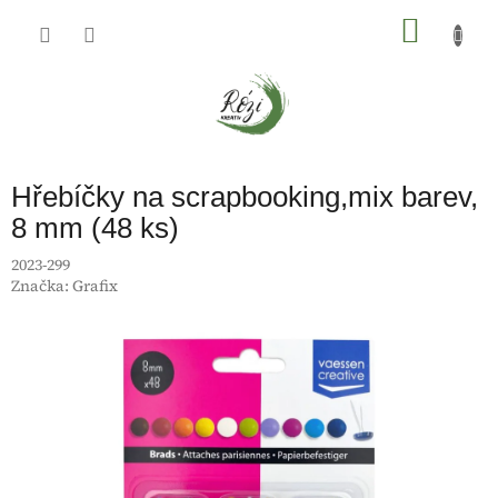
Přejít
na
NÁKU
obsah
KOŠÍK
Hřebíčky na scrapbooking,mix barev,
8 mm (48 ks)
2023-299
Značka:
Grafix