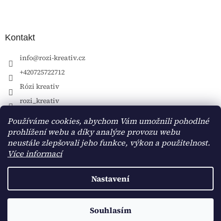
Kontakt
info
@
rozi-kreativ.cz
+420725722712
Rózi kreativ
rozi_kreativ
Používáme cookies, abychom Vám umožnili pohodlné
prohlížení webu a díky analýze provozu webu
neustále zlepšovali jeho funkce, výkon a použitelnost.
Více informací
Nastavení
Vytvořil Shoptet
Souhlasím
Copyright 2026
Rózi kreativ
. Všechna práva vyhrazena.