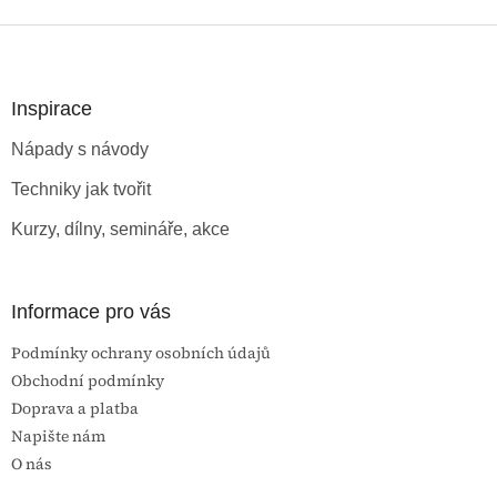
Z
á
p
a
Inspirace
t
Nápady s návody
í
Techniky jak tvořit
Kurzy, dílny, semináře, akce
Informace pro vás
Podmínky ochrany osobních údajů
Obchodní podmínky
Doprava a platba
Napište nám
O nás