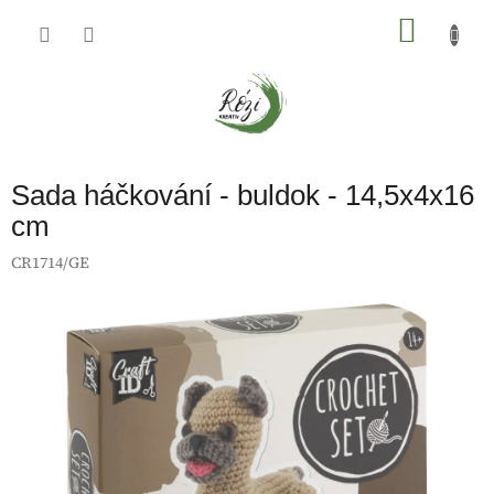
Přejít
na
NÁKU
obsah
KOŠÍK
Sada háčkování - buldok - 14,5x4x16
cm
CR1714/GE