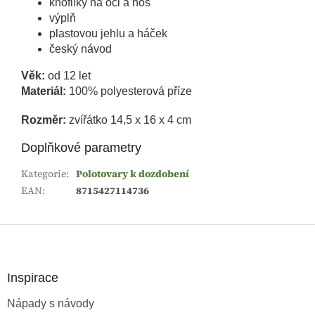
knoflíky na oči a nos
výplň
plastovou jehlu a háček
český návod
Věk:
od 12 let
Materiál:
100% polyesterová příze
Rozměr:
zvířátko 14,5 x 16 x 4 cm
Doplňkové parametry
Kategorie
:
Polotovary k dozdobení
EAN
:
8715427114736
Z
á
p
a
Inspirace
t
Nápady s návody
í