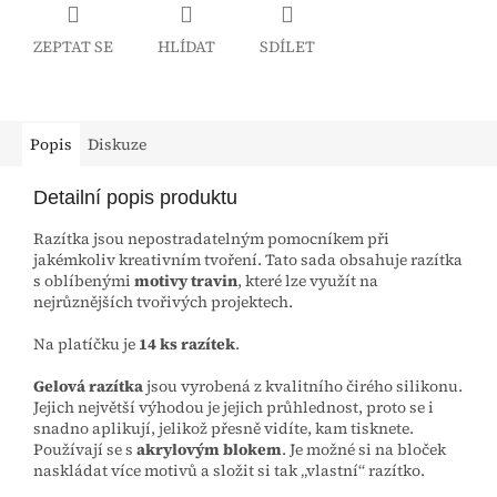
ZEPTAT SE
HLÍDAT
SDÍLET
Popis
Diskuze
Detailní popis produktu
Razítka jsou nepostradatelným pomocníkem při
jakémkoliv kreativním tvoření. Tato sada obsahuje razítka
s oblíbenými
motivy travin
, které lze využít na
nejrůznějších tvořivých projektech.
Na platíčku je
14 ks razítek
.
Gelová razítka
jsou vyrobená z kvalitního čirého silikonu.
Jejich největší výhodou je jejich průhlednost, proto se i
snadno aplikují, jelikož přesně vidíte, kam tisknete.
Používají se s
akrylovým blokem
. Je možné si na bloček
naskládat více motivů a složit si tak „vlastní“ razítko.