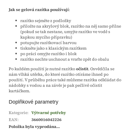
Jak se gelová razítka používají
:
razítko sejměte z podložky
přiložte na akrylový blok, razítko na něj samo přilne
(pokud se tak nestane, umyjte razítko ve vodě s
kapkou mycího přípravku)
potupujte razítkovací barvou
tiskněte jako s klasickým razítkem
po práci omyjte razítko i blok
razítko nechte uschnout a vraťte zpět do obalu
Po každém použití je nutné razítko
očistit
. Osvědčila se
nám vlhká utěrka, do které razítko otíráme ihned po
použití. V průběhu práce také můžeme razítka odkládat do
nádobky s vodou a na závěr je pak pečlivě očistit
kartáčkem.
Doplňkové parametry
Kategorie
:
Výtvarné potřeby
EAN
:
3660016042226
Položka byla vyprodána…