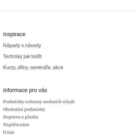
Z
á
p
a
Inspirace
t
Nápady s návody
í
Techniky jak tvořit
Kurzy, dílny, semináře, akce
Informace pro vás
Podmínky ochrany osobních údajů
Obchodní podmínky
Doprava a platba
Napište nám
O nás