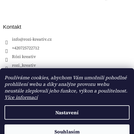
Kontakt
info
@
rozi-kreativ.cz
+420725722712
Rózi kreativ
rozi_kreativ
Používáme cookies, abychom Vám umožnili pohodlné
prohlížení webu a díky analýze provozu webu
neustále zlepšovali jeho funkce, výkon a použitelnost.
Více informací
Nastavení
Vytvořil Shoptet
Souhlasím
Copyright 2026
Rózi kreativ
. Všechna práva vyhrazena.