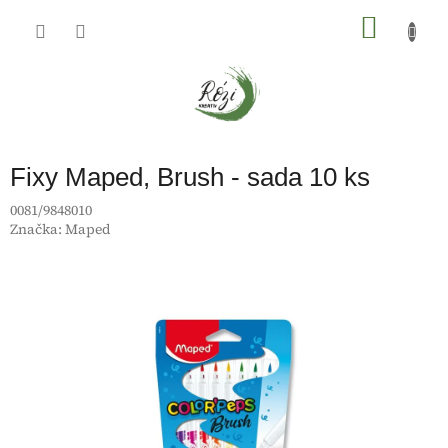
Přejít
na
NÁKU
obsah
KOŠÍK
Fixy Maped, Brush - sada 10 ks
0081/9848010
Značka:
Maped