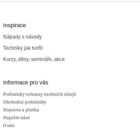
Z
á
p
a
Inspirace
t
Nápady s návody
í
Techniky jak tvořit
Kurzy, dílny, semináře, akce
Informace pro vás
Podmínky ochrany osobních údajů
Obchodní podmínky
Doprava a platba
Napište nám
O nás