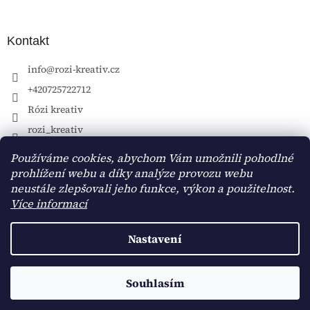
Kontakt
info
@
rozi-kreativ.cz
+420725722712
Rózi kreativ
rozi_kreativ
Používáme cookies, abychom Vám umožnili pohodlné
prohlížení webu a díky analýze provozu webu
neustále zlepšovali jeho funkce, výkon a použitelnost.
Více informací
Nastavení
Vytvořil Shoptet
Souhlasím
Copyright 2026
Rózi kreativ
. Všechna práva vyhrazena.